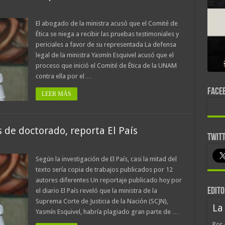
El abogado de la ministra acusó que el Comité de
Ética se niega a recibir las pruebas testimoniales y
periciales a favor de su representada La defensa
legal de la ministra Yasmín Esquivel acusó que el
proceso que inició el Comité de Ética de la UNAM
contra ella por el …
FACE
LEER MÁS
s de doctorado, reporta El País
TWIT
Según la investigación de El País, casi la mitad del
texto sería copia de trabajos publicados por 12
autores diferentes Un reportaje publicado hoy por
EDITO
el diario El País reveló que la ministra de la
Suprema Corte de Justicia de la Nación (SCJN),
La
Yasmín Esquivel, habría plagiado gran parte de …
Por 