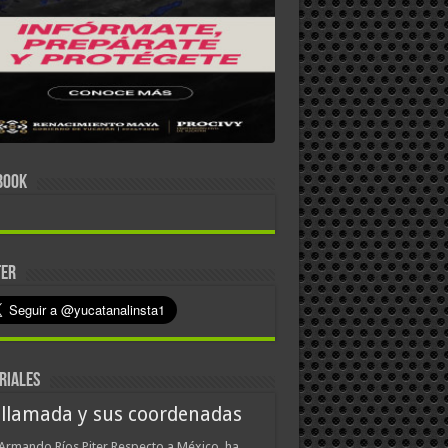
BOOK
TER
RIALES
 llamada y sus coordenadas
Armando Ríos Piter Respecto a México, ha