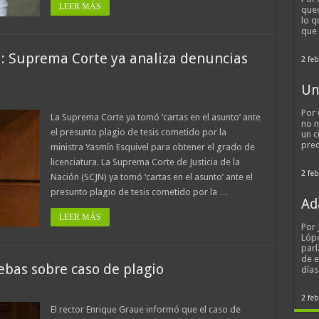
LEER MÁS
qued
lo q
que
l: Suprema Corte ya analiza denuncias
2 feb
Un
Por 
La Suprema Corte ya tomó ‘cartas en el asunto’ ante
no n
el presunto plagio de tesis cometido por la
un c
pred
ministra Yasmín Esquivel para obtener el grado de
licenciatura. La Suprema Corte de Justicia de la
2 feb
Nación (SCJN) ya tomó ‘cartas en el asunto’ ante el
presunto plagio de tesis cometido por la …
Ad
LEER MÁS
Por
Lópe
parl
de 
bas sobre caso de plagio
día
2 feb
El rector Enrique Graue informó que el caso de