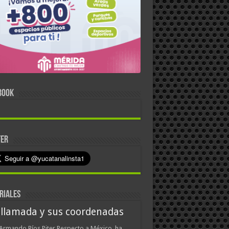
BOOK
TER
RIALES
 llamada y sus coordenadas
Armando Ríos Piter Respecto a México, ha