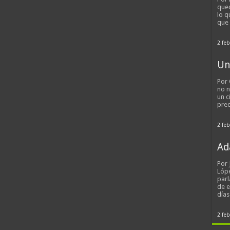
qued
lo q
que
2 feb
Un
Por 
no n
un c
pred
2 feb
Ad
Por
Lópe
parl
de 
día
2 feb