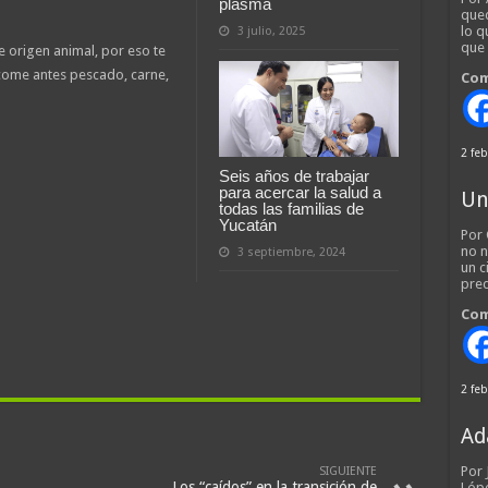
plasma
qued
lo q
3 julio, 2025
que
e origen animal, por eso te
come antes pescado, carne,
Com
2 feb
Seis años de trabajar
para acercar la salud a
Un
todas las familias de
Yucatán
Por 
no n
3 septiembre, 2024
un c
pred
Com
2 feb
Ad
Por
SIGUIENTE
Los “caídos” en la transición de
Lópe