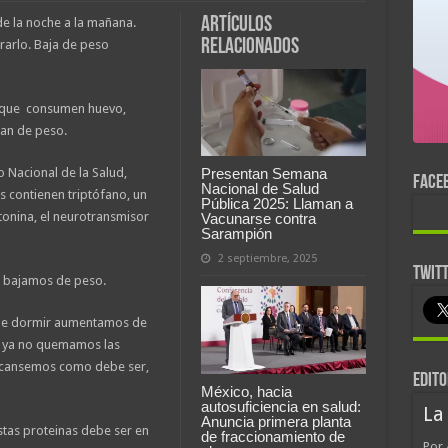
Artículos
 la noche a la mañana.
relacionados
rarlo. Baja de peso
s que consumen huevo,
an de peso.
o Nacional de la Salud,
Presentan Semana
FACE
Nacional de Salud
 contienen triptófano, un
Pública 2025: Llaman a
tonina, el neurotransmisor
Vacunarse contra
Sarampión
2 septiembre, 2025
TWIT
a bajamos de peso.
de dormir aumentamos de
 ya no quemamos las
scansemos como debe ser,
EDITO
México, hacia
autosuficiencia en salud:
La
Anuncia primera planta
estas proteinas debe ser en
de fraccionamiento de
Por 