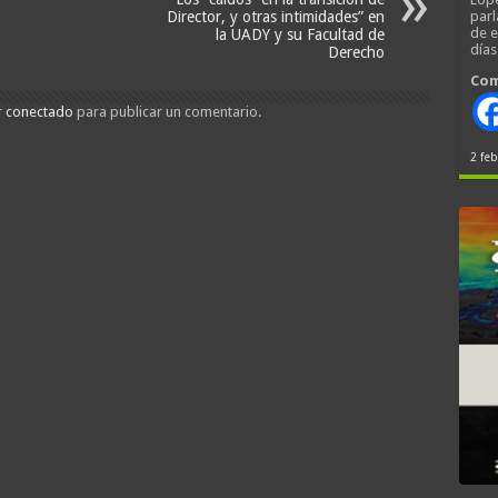
Director, y otras intimidades” en
parl
de 
la UADY y su Facultad de
día
Derecho
Com
r
conectado
para publicar un comentario.
2 feb