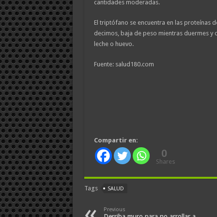
cantidades moderadas.
El triptófano se encuentra en las proteínas d
decimos, baja de peso mientras duermes y 
leche o huevo.
Fuente: salud180.com
Compartir en:
0
Shares
Tags
SALUD
Previous
Derriba muro para no arrollar a