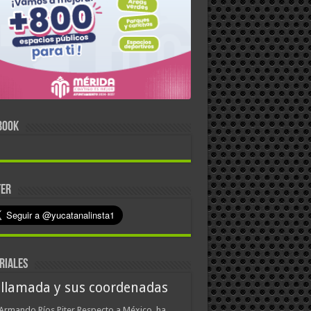
BOOK
TER
RIALES
 llamada y sus coordenadas
Armando Ríos Piter Respecto a México, ha