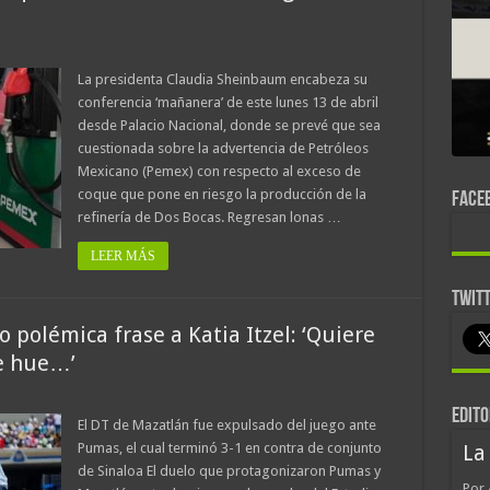
La presidenta Claudia Sheinbaum encabeza su
conferencia ‘mañanera’ de este lunes 13 de abril
desde Palacio Nacional, donde se prevé que sea
cuestionada sobre la advertencia de Petróleos
Mexicano (Pemex) con respecto al exceso de
coque que pone en riesgo la producción de la
FACE
refinería de Dos Bocas. Regresan lonas …
LEER MÁS
TWIT
 polémica frase a Katia Itzel: ‘Quiere
e hue…’
EDITO
El DT de Mazatlán fue expulsado del juego ante
Pumas, el cual terminó 3-1 en contra de conjunto
La
de Sinaloa El duelo que protagonizaron Pumas y
Por 