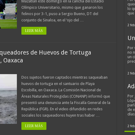
Mazatlán este domingo en la cancha del Estadio
qued
Olímpico Universitario, mismo que ganaron los
lo q
que
felinos por 3-1, puso a Sergio Bueno, DT del
conjunto de Sinaloa, en el ‘ojo del …
2 feb
LEER MÁS
Un
Por 
aqueadores de Huevos de Tortuga
no n
un c
a, Oaxaca
pred
2 feb
Dos sujetos fueron captados mientras saqueaban
huevos de tortuga en el santuario de Playa
Ad
Escobilla, en Oaxaca. La Comisión Nacional de
Por
Áreas Naturales Protegidas (CONANP) informó que
Lópe
presentó una denuncia ante la Fiscalía General de la
parl
República (FGR). En el video difundido en redes
de 
día
sociales los saqueadores huyen tras haber …
LEER MÁS
2 feb