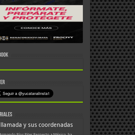
BOOK
TER
RIALES
 llamada y sus coordenadas
Armando Ríos Piter Respecto a México, ha