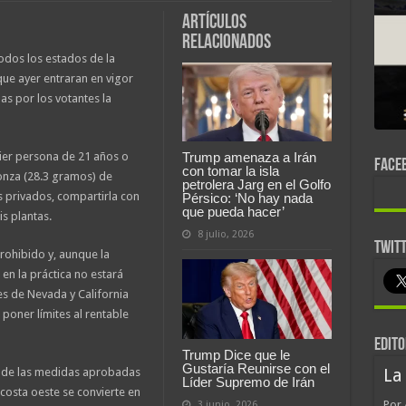
Artículos
relacionados
odos los estados de la
ue ayer entraran en vigor
s por los votantes la
ier persona de 21 años o
Trump amenaza a Irán
FACE
con tomar la isla
nza (28.3 gramos) de
petrolera Jarg en el Golfo
 privados, compartirla con
Pérsico: ‘No hay nada
que pueda hacer’
is plantas.
8 julio, 2026
TWIT
rohibido y, aunque la
 en la práctica no estará
es de Nevada y California
 poner límites al rentable
EDITO
Trump Dice que le
Gustaría Reunirse con el
s de las medidas aprobadas
La
Líder Supremo de Irán
 costa oeste se convierte en
Por 
3 junio, 2026