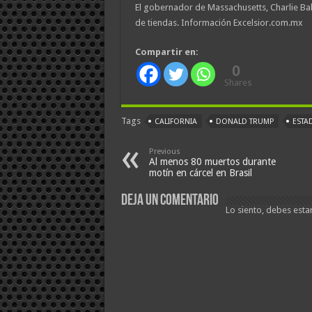
El gobernador de Massachusetts, Charlie Bake
de tiendas. Información Excelsior.com.mx
Compartir en:
0
Shares
Tags
CALIFORNIA
DONALD TRUMP
ESTA
Previous
Al menos 80 muertos durante
motín en cárcel en Brasil
Deja un comentario
Lo siento, debes esta