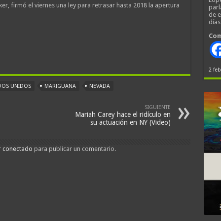
r, firmó el viernes una ley para retrasar hasta 2018 la apertura
parl
de 
día
Com
2 feb
DOS UNIDOS
MARIGUANA
NEVADA
SIGUIENTE
Mariah Carey hace el ridículo en
su actuación en NY (Video)
r
conectado
para publicar un comentario.