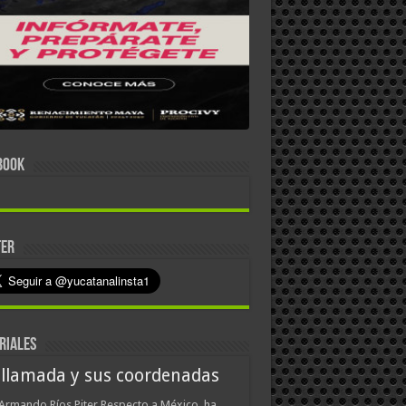
BOOK
TER
RIALES
 llamada y sus coordenadas
Armando Ríos Piter Respecto a México, ha