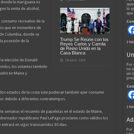
n donde la mariguana es
qued
igen la venta de alcohol.
lo q
que
l consumo recreativo de la
Com
los que en noviembre de
o de Columbia, donde se
Trump Se Reúne con los
 la posesión de la
2 feb
Reyes Carlos y Camila
de Reino Unido en la
Casa Blanca
Un
 la elección de Donald
28 abril, 2026
Por 
idos, los votantes también
no n
abis
en Maine y
un c
pred
Com
 dos estados de la costa este pudieran también ayer consumir
gor debido a diferentes contratiempos.
2 feb
nte semanas el recuento de papeletas en el estado de Maine,
gobernador republicano Paul LePage proclame como válidos los
Ad
e entrará en vigor transcurridos 30 días.
Por
Lópe