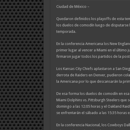
Ciudad de México –
Quedaron definidos los playoffs de esta te
los duelos de comodín luego de disputarse 
temporada.
En la conferencia Americana los New England
primer lugar al vencer a Miami en el último 
firmaron jugar todos los partidos de la po
Los Kansas City Chiefs aplastaron a San Die
derrota de Raiders en Denver, pudieron co
la Americana por lo que descansarán la pri
De esa forma los duelos de comodín en esa 
Miami Dolphins vs. Pittsburgh Steelers que se
domingo a las 12:05 horas y el Oakland Rai
se enfrentarán el sábado a las 15:35 horas 
En la conferencia Nacional, los Cowboys Dal