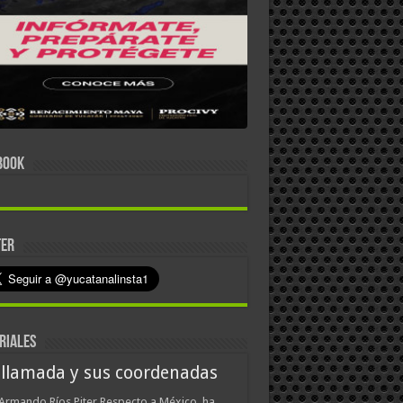
BOOK
TER
RIALES
 llamada y sus coordenadas
Armando Ríos Piter Respecto a México, ha