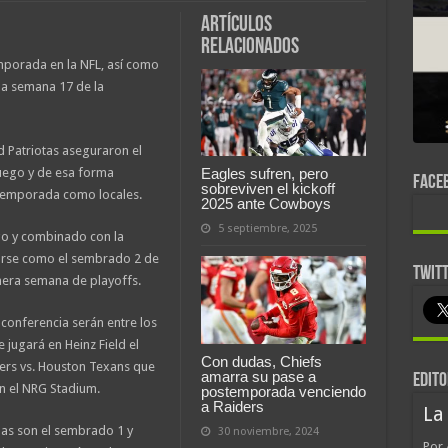
Artículos
relacionados
mporada en la NFL, así como
la semana 17 de la
 Patriotas aseguraron el
juego y de esa forma
Eagles sufren, pero
FACE
sobreviven el kickoff
stemporada como locales.
2025 ante Cowboys
5 septiembre, 2025
go y combinado con la
larse como el sembrado 2 de
TWIT
mera semana de playoffs.
conferencia serán entre los
 jugará en Heinz Field el
Con dudas, Chiefs
ders vs. Houston Texans que
amarra su pase a
EDITO
en el NRG Stadium.
postemporada venciendo
a Raiders
La
las son el sembrado 1 y
30 noviembre, 2024
Por 