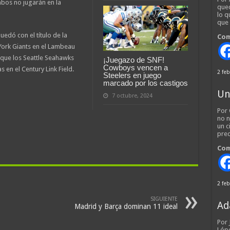
mbos no jugarán en la
qued
lo q
que
uedó con el título de la
Com
 York Giants en el Lambeau
 que los Seattle Seahawks
¡Juegazo de SNF!
Cowboys vencen a
s en el Century Link Field.
2 feb
Steelers en juego
marcado por los castigos
Un
7 octubre, 2024
Por 
no n
un c
pred
Com
2 feb
SIGUIENTE
Ad
Madrid y Barça dominan 11 ideal
Por
Lópe