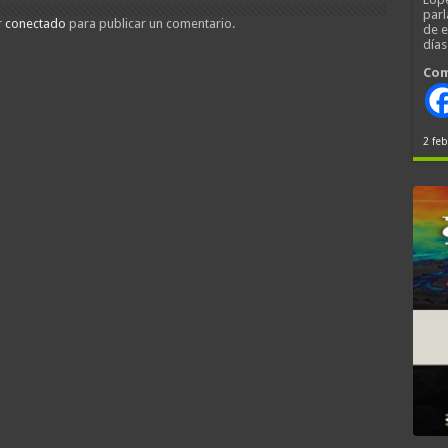
parl
r
conectado
para publicar un comentario.
de 
día
Com
2 feb