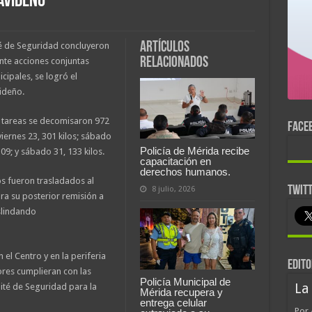
avideño
Artículos
é de Seguridad concluyeron
relacionados
nte acciones conjuntas
cipales, se logró el
ideño.
as tareas se decomisaron 972
FACE
 viernes 23, 301 kilos; sábado
Policía de Mérida recibe
 109; y sábado 31, 133 kilos.
capacitación en
derechos humanos.
 fueron trasladados al
TWIT
8 julio, 2026
ara su posterior remisión a
slindando
 el Centro y en la periferia
EDITO
ores cumplieran con las
Policía Municipal de
La
té de Seguridad para la
Mérida recupera y
entrega celular
Por 