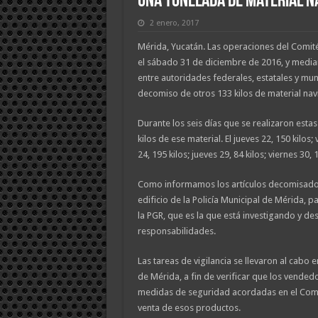
una tonelada de material n
2 enero, 2017
Mérida, Yucatán. Las operaciones del Comit
el sábado 31 de diciembre de 2016, y media
entre autoridades federales, estatales y muni
decomiso de otros 133 kilos de material nav
Durante los seis días que se realizaron est
kilos de ese material. El jueves 22, 150 kilos;
24, 195 kilos; jueves 29, 84 kilos; viernes 30,
Como informamos los artículos decomisados
edificio de la Policía Municipal de Mérida, p
la PGR, que es la que está investigando y de
responsabilidades.
Las tareas de vigilancia se llevaron al cabo en
de Mérida, a fin de verificar que los vended
medidas de seguridad acordadas en el Comi
venta de esos productos.