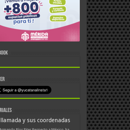
BOOK
TER
RIALES
 llamada y sus coordenadas
Armando Ríos Piter Respecto a México, ha