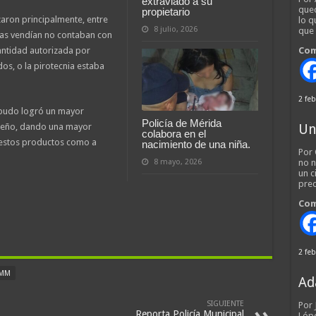
extraviado a su
qued
propietario
aron principalmente, entre
lo q
8 julio, 2026
que
las vendían no contaban con
cantidad autorizada por
Com
s, o la pirotecnia estaba
2 feb
 pudo logró un mayor
Policía de Mérida
ideño, dando una mayor
Un
colabora en el
 estos productos como a
nacimiento de una niña.
Por 
8 mayo, 2026
no n
un c
pred
Com
2 feb
MM
Ad
SIGUIENTE
Por
Reporta Policía Municipal
Lópe