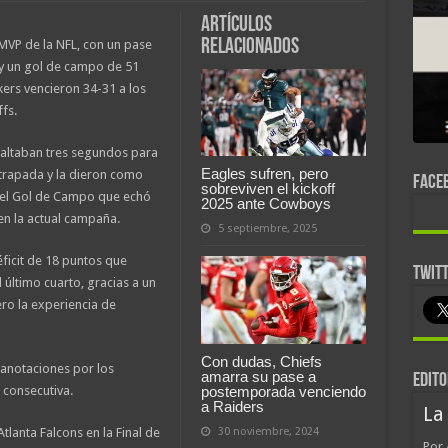
Artículos
relacionados
MVP de la NFL, con un pase
 y un gol de campo de 51
ers vencieron 34-31 a los
fs.
altaban tres segundos para
Eagles sufren, pero
 atrapada y la dieron como
FACE
sobreviven el kickoff
 el Gol de Campo que echó
2025 ante Cowboys
en la actual campaña.
5 septiembre, 2025
éficit de 18 puntos que
TWIT
 último cuarto, gracias a un
ro la experiencia de
Con dudas, Chiefs
anotaciones por los
amarra su pase a
EDITO
a consecutiva.
postemporada venciendo
a Raiders
La
tlanta Falcons en la Final de
30 noviembre, 2024
Por 