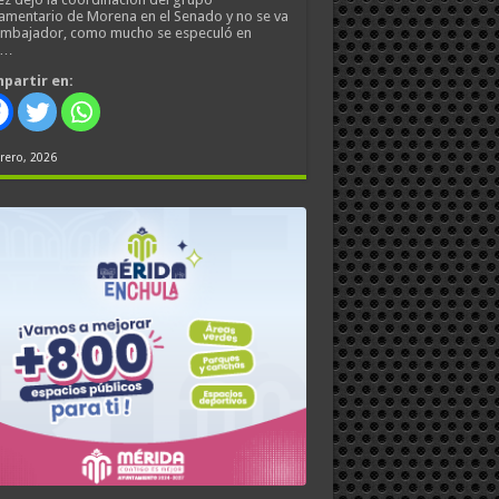
amentario de Morena en el Senado y no se va
embajador, como mucho se especuló en
s…
partir en:
rero, 2026