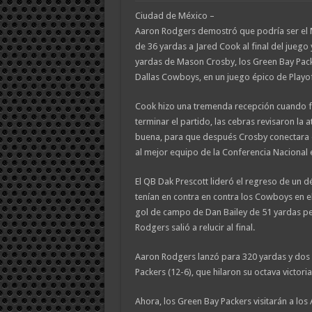
Ciudad de México –
Aaron Rodgers demostró que podría ser el 
de 36 yardas a Jared Cook al final del juego
yardas de Mason Crosby, los Green Bay Pack
Dallas Cowboys, en un juego épico de Playof
Cook hizo una tremenda recepción cuando f
terminar el partido, las cebras revisaron la
buena, para que después Crosby conectara
al mejor equipo de la Conferencia Nacional 
El QB Dak Prescott lideró el regreso de un d
tenían en contra en contra los Cowboys en el
gol de campo de Dan Bailey de 51 yardas pe
Rodgers salió a relucir al final.
Aaron Rodgers lanzó para 320 yardas y dos 
Packers (12-6), que hilaron su octava victori
Ahora, los Green Bay Packers visitarán a los A