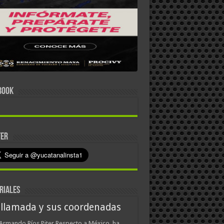
BOOK
TER
RIALES
 llamada y sus coordenadas
Armando Ríos Piter Respecto a México, ha