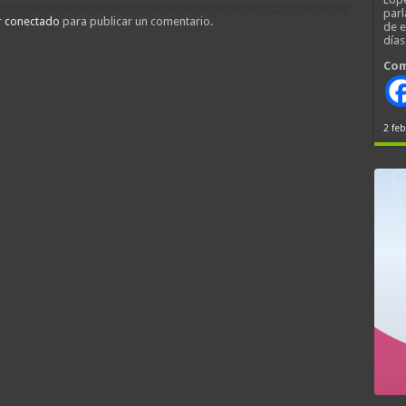
parl
r
conectado
para publicar un comentario.
de 
día
Com
2 feb