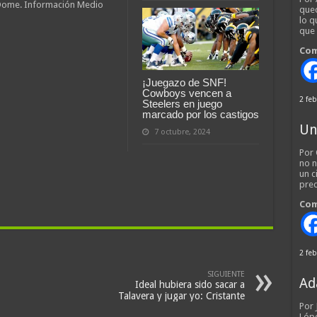
a Dome. Información Medio
qued
lo q
que
Com
¡Juegazo de SNF!
Cowboys vencen a
2 feb
Steelers en juego
marcado por los castigos
Un
7 octubre, 2024
Por 
no n
un c
pred
Com
2 feb
SIGUIENTE
Ad
Ideal hubiera sido sacar a
Talavera y jugar yo: Cristante
Por
Lópe