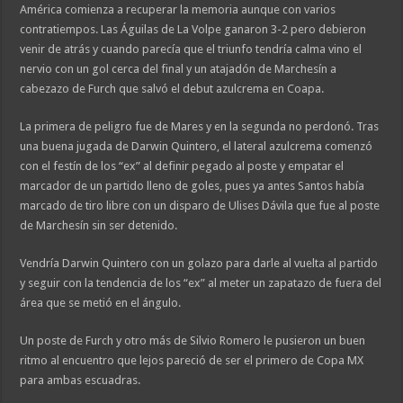
América comienza a recuperar la memoria aunque con varios
contratiempos. Las Águilas de La Volpe ganaron 3-2 pero debieron
venir de atrás y cuando parecía que el triunfo tendría calma vino el
nervio con un gol cerca del final y un atajadón de Marchesín a
cabezazo de Furch que salvó el debut azulcrema en Coapa.
La primera de peligro fue de Mares y en la segunda no perdonó. Tras
una buena jugada de Darwin Quintero, el lateral azulcrema comenzó
con el festín de los “ex” al definir pegado al poste y empatar el
marcador de un partido lleno de goles, pues ya antes Santos había
marcado de tiro libre con un disparo de Ulises Dávila que fue al poste
de Marchesín sin ser detenido.
Vendría Darwin Quintero con un golazo para darle al vuelta al partido
y seguir con la tendencia de los “ex” al meter un zapatazo de fuera del
área que se metió en el ángulo.
Un poste de Furch y otro más de Silvio Romero le pusieron un buen
ritmo al encuentro que lejos pareció de ser el primero de Copa MX
para ambas escuadras.