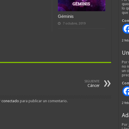
qued
lo q
que
Géminis
Com
7 octubre, 2019
2 feb
Un
Por 
no n
un c
pred
SIGUIENTE
Com
Cáncer
r
conectado
para publicar un comentario.
2 feb
Ad
Por
Lópe