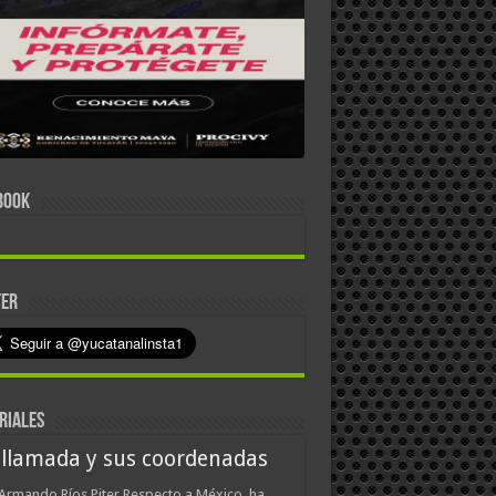
BOOK
TER
RIALES
 llamada y sus coordenadas
Armando Ríos Piter Respecto a México, ha