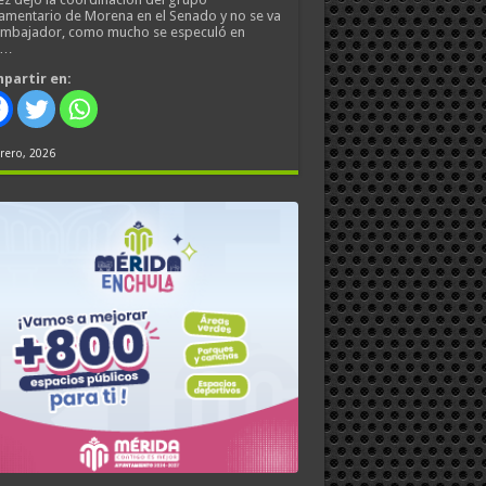
amentario de Morena en el Senado y no se va
embajador, como mucho se especuló en
s…
partir en:
rero, 2026