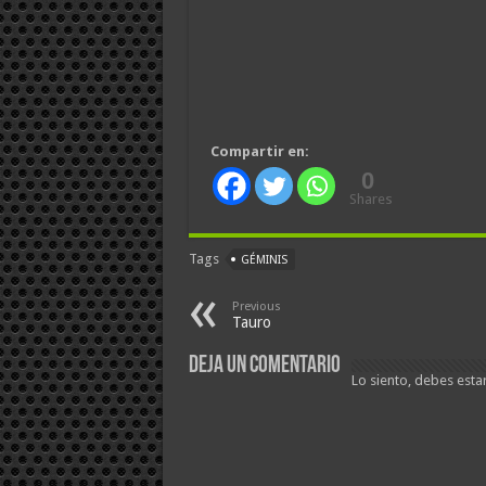
Compartir en:
0
Shares
Tags
GÉMINIS
Previous
Tauro
Deja un comentario
Lo siento, debes esta