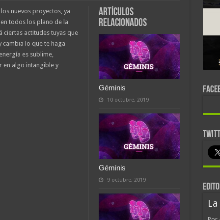
Artículos
 los nuevos proyectos, ya
relacionados
 en todos los plano de la
á ciertas actitudes tuyas que
y cambia lo que te haga
 energía es sublime,
 en algo intangible y
Géminis
FACE
10 octubre, 2019
TWIT
Géminis
9 octubre, 2019
EDITO
La
Por 