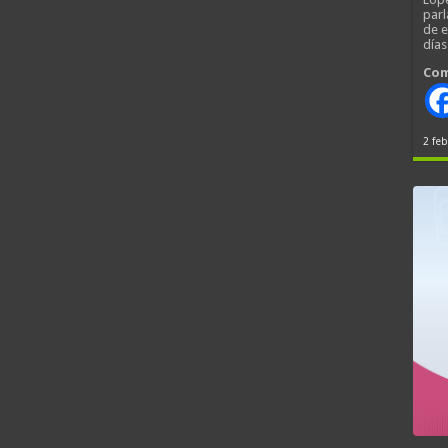
parl
de 
día
Com
2 feb