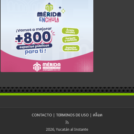
CONTACTO
|
TERMINOS DE USO
|
สล็อต
2026, Yucatán al Instante