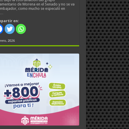
amentario de Morena en el Senado y no se va
embajador, como mucho se especuló en
s…
partir en:
rero, 2026