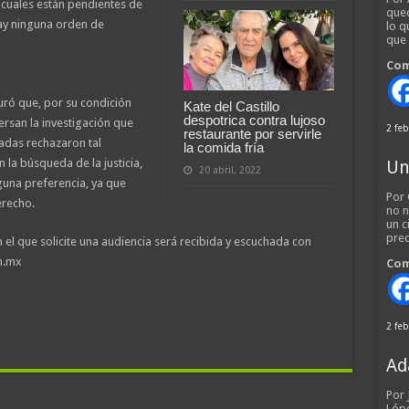
 cuales están pendientes de
qued
hay ninguna orden de
lo q
que
Com
guró que, por su condición
Kate del Castillo
despotrica contra lujoso
rsan la investigación que
2 feb
restaurante por servirle
tadas rechazaron tal
la comida fría
 la búsqueda de la justicia,
Un
20 abril, 2022
nguna preferencia, ya que
Por 
erecho.
no n
un c
pred
el que solicite una audiencia será recibida y escuchada con
m.mx
Com
2 feb
Ad
Por
Lópe