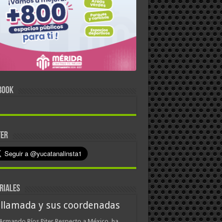
BOOK
TER
RIALES
 llamada y sus coordenadas
Armando Ríos Piter Respecto a México, ha