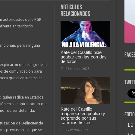
Artículos
relacionados
con autoridades de la PGR
nfrenta en territorio
mencionan, pero ninguna
Kate del Castillo pide
FACE
acabar con las corridas
de toros
explicaron que, luego de la
23 marzo, 2023
ios de comunicación para
spera que el encuentro se
TWIT
, quien radica en Estados
ón en su contra, por lo que
Kate del Castillo
emor de ser detenida.
reaparece en público y
EDITO
sorprende por sus
cambios físicos
stigación de Delincuencia
La
es previas en las que se
17 mayo, 2022
Por 