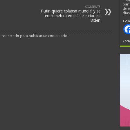
parl
SIGUIENTE
de 
Putin quiere colapso mundial y se
día
entrometerá en más elecciones:
Biden
Com
r
conectado
para publicar un comentario.
2 feb