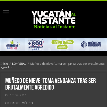
Inicio
/
LO+ VIRAL
/
Muñeco de nieve ‘toma venganza’ tras ser brutalmente
agredido
Muñeco de nieve ‘toma venganza’ tras ser
brutalmente agredido
7 enero, 2017
CIUDAD DE MÉXICO.