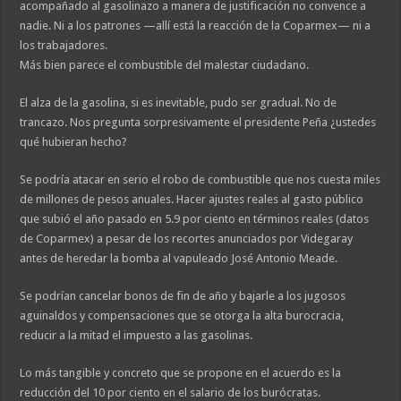
acompañado al gasolinazo a manera de justificación no convence a
nadie. Ni a los patrones —allí está la reacción de la Coparmex— ni a
los trabajadores.
Más bien parece el combustible del malestar ciudadano.
El alza de la gasolina, si es inevitable, pudo ser gradual. No de
trancazo. Nos pregunta sorpresivamente el presidente Peña ¿ustedes
qué hubieran hecho?
Se podría atacar en serio el robo de combustible que nos cuesta miles
de millones de pesos anuales. Hacer ajustes reales al gasto público
que subió el año pasado en 5.9 por ciento en términos reales (datos
de Coparmex) a pesar de los recortes anunciados por Videgaray
antes de heredar la bomba al vapuleado José Antonio Meade.
Se podrían cancelar bonos de fin de año y bajarle a los jugosos
aguinaldos y compensaciones que se otorga la alta burocracia,
reducir a la mitad el impuesto a las gasolinas.
Lo más tangible y concreto que se propone en el acuerdo es la
reducción del 10 por ciento en el salario de los burócratas.