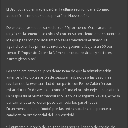
El Bronco, a quien nadie peló en la última reunión de la Conago,
adelantó las medidas que aplicará en Nuevo León:
De entrada, se reduce su sueldo un 20 por ciento. Otras acciones
tangibles: la tenencia se cobrará con un 50 por ciento de descuento. A
los que pagaron por adelantado se les devolverá el dinero. El
aguinaldo, en los primeros niveles de gobierno, bajará un 50 por
ciento. El Impuesto Sobre la Nómina se quita en áreas y sectores
estratégicos, y así…
Los señalamientos del presidente Peña de que la administración
anterior dilapidó un billón de pesos en subsidios a las gasolinas
revelan que la eventualidad de un pacto con Felipe Calderón para
evitar el triunfo de AMLO —como afirma el propio Peje— se esfumó.
La respuesta al primer mandatario llegó vía Margarita Zavala, esposa
del exmandatario, quien puso de moda los gasolinazos.
En un mensaje que difundió por las redes sociales la aspirante a la
candidatura presidencial del PAN escribió:
“El aumento al precio de las gasolinas nos ha llenado de coraje, de