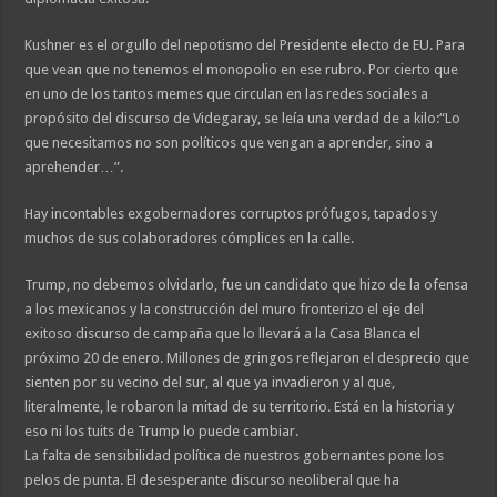
Kushner es el orgullo del nepotismo del Presidente electo de EU. Para
que vean que no tenemos el monopolio en ese rubro. Por cierto que
en uno de los tantos memes que circulan en las redes sociales a
propósito del discurso de Videgaray, se leía una verdad de a kilo:“Lo
que necesitamos no son políticos que vengan a aprender, sino a
aprehender…”.
Hay incontables exgobernadores corruptos prófugos, tapados y
muchos de sus colaboradores cómplices en la calle.
Trump, no debemos olvidarlo, fue un candidato que hizo de la ofensa
a los mexicanos y la construcción del muro fronterizo el eje del
exitoso discurso de campaña que lo llevará a la Casa Blanca el
próximo 20 de enero. Millones de gringos reflejaron el desprecio que
sienten por su vecino del sur, al que ya invadieron y al que,
literalmente, le robaron la mitad de su territorio. Está en la historia y
eso ni los tuits de Trump lo puede cambiar.
La falta de sensibilidad política de nuestros gobernantes pone los
pelos de punta. El desesperante discurso neoliberal que ha