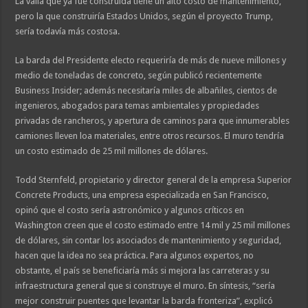
La valla que ya fue construida tiene un alto costo de mantenimiento,
pero la que construiría Estados Unidos, según el proyecto Trump,
sería todavía más costosa.
La barda del Presidente electo requeriría de más de nueve millones y
medio de toneladas de concreto, según publicó recientemente
Business Insider; además necesitaría miles de albañiles, cientos de
ingenieros, abogados para temas ambientales y propiedades
privadas de rancheros, y apertura de caminos para que innumerables
camiones lleven loa materiales, entre otros recursos. El muro tendría
un costo estimado de 25 mil millones de dólares.
Todd Sternfeld, propietario y director general de la empresa Superior
Concrete Products, una empresa especializada en San Francisco,
opinó que el costo sería astronómico y algunos críticos en
Washington creen que el costo estimado entre 14 mil y 25 mil millones
de dólares, sin contar los asociados de mantenimiento y seguridad,
hacen que la idea no sea práctica. Para algunos expertos, no
obstante, el país se beneficiaría más si mejora las carreteras y su
infraestructura general que si construye el muro. En síntesis, “sería
mejor construir puentes que levantar la barda fronteriza”, explicó