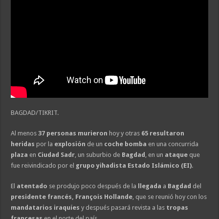
BAGDAD/TIKRIT.
Al menos
37 personas murieron
hoy y otras
65 resultaron
heridas
por la
explosión
de un
coche bomba
en una concurrida
plaza
en
Ciudad Sadr
, un suburbio de
Bagdad
, en un
ataque
que
fue reivindicado por el
grupo yihadista Estado Islámico (EI)
.
El
atentado
se produjo poco después de la
llegada
a
Bagdad
del
presidente francés, François Hollande
, que se reunió hoy con los
mandatarios iraquíes
y después pasará revista a las
tropas
francesas
en el norte del país.