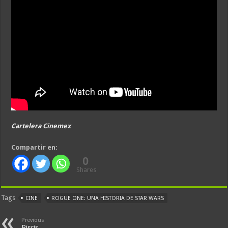
Cartelera Cinemex
Compartir en:
0
Shares
Tags
CINE
ROGUE ONE: UNA HISTORIA DE STAR WARS
Previous
Piscis