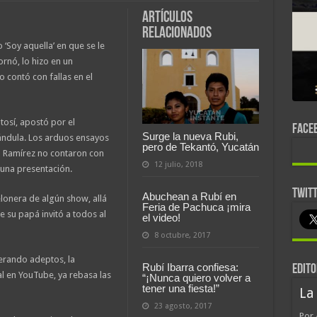
Artículos
relacionados
 ‘Soy aquella’ en que se le
rnó, lo hizo en un
 contó con fallas en el
otosí, apostó por el
FACE
Surge la nueva Rubi,
ándula. Los arduos ensayos
pero de Tekantó, Yucatán
l Ramírez no contaron con
12 julio, 2018
 una presentación.
TWIT
Abuchean a Rubí en
lonera de algún show, allá
Feria de Pachuca ¡mira
 su papá invitó a todos al
el video!
8 octubre, 2017
nerando adeptos, la
Rubí Ibarra confiesa:
EDITO
l en YouTube, ya rebasa las
“¡Nunca quiero volver a
tener una fiesta!”
La
23 agosto, 2017
Por 