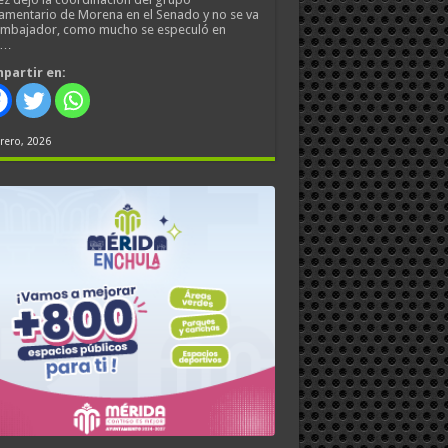
amentario de Morena en el Senado y no se va
embajador, como mucho se especuló en
s…
partir en:
rero, 2026