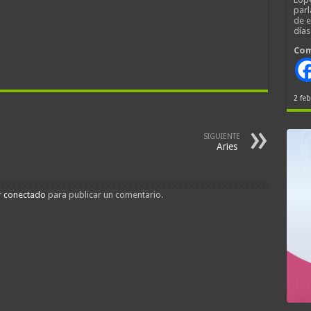
parl
de 
día
Com
2 feb
SIGUIENTE
Aries
r
conectado
para publicar un comentario.