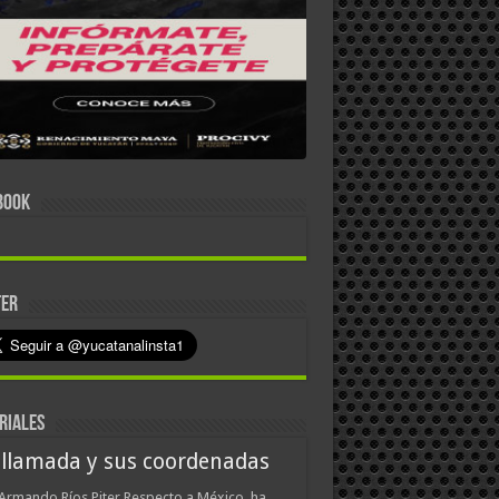
BOOK
TER
RIALES
 llamada y sus coordenadas
Armando Ríos Piter Respecto a México, ha