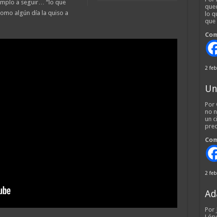
jemplo a seguir… “lo que
qued
como algún día la quiso a
lo q
que
Com
2 feb
Un
Por 
no n
un c
pred
Com
2 feb
Ad
Por
Lópe