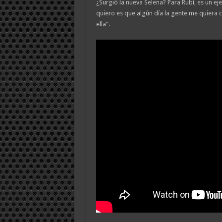
¿Surgió la nueva Selena? Para Rubí, es un e
quiero es que algún día la gente me quiera 
ella”.