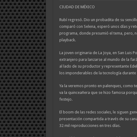
CIUDAD DE MÉXICO
Rubí regresó. Dio un probadita de su sencillo
comparó con Selena, esperó unos días y reto
programa, donde presumió el tema, pero, no
playback.
La joven originaria de La Joya, en San Luis P
extranjero para lanzarse al mundo de la far
al lado de su productor y representante Ede
los imponderables de la tecnología durante
Ya la veremos pronto en palenques, como te
va la quinceañera que se hizo famosa porque
festejo.
El boom de las redes sociales, le siguen ge
presentación compartida a través de su cana
32 mil reproducciones en tres días.