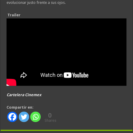
evolucionar justo frente a sus ojos.
Trailer
Cartelera Cinemex
Compartir en:
0
Shares