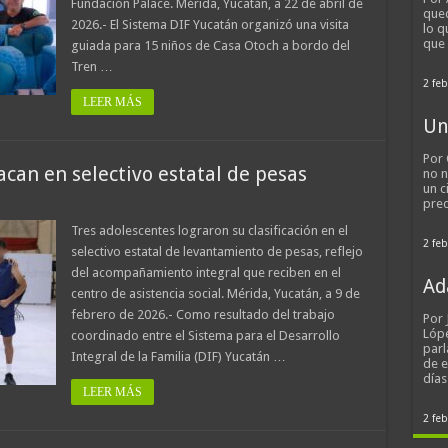
Fundación Palace. Mérida, Yucatán, a 22 de abril de
qued
2026.- El Sistema DIF Yucatán organizó una visita
lo q
que
guiada para 15 niños de Casa Otoch a bordo del
Tren …
2 feb
LEER MÁS
Un
Por 
can en selectivo estatal de pesas
no n
un c
pred
Tres adolescentes lograron su clasificación en el
2 feb
selectivo estatal de levantamiento de pesas, reflejo
del acompañamiento integral que reciben en el
Ad
centro de asistencia social. Mérida, Yucatán, a 9 de
febrero de 2026.- Como resultado del trabajo
Por
Lópe
coordinado entre el Sistema para el Desarrollo
parl
Integral de la Familia (DIF) Yucatán …
de 
día
LEER MÁS
2 feb