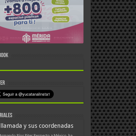
BOOK
TER
RIALES
 llamada y sus coordenadas
Armando Ríos Piter Respecto a México, ha