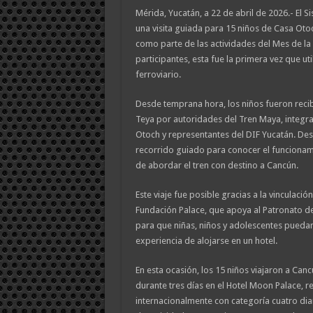
Mérida, Yucatán, a 22 de abril de 2026.- El 
una visita guiada para 15 niños de Casa Oto
como parte de las actividades del Mes de la N
participantes, esta fue la primera vez que ut
ferroviario.
Desde temprana hora, los niños fueron recib
Teya por autoridades del Tren Maya, integr
Otoch y representantes del DIF Yucatán. Des
recorrido guiado para conocer el funcionami
de abordar el tren con destino a Cancún.
Este viaje fue posible gracias a la vinculaci
Fundación Palace, que apoya al Patronato 
para que niñas, niños y adolescentes puedan 
experiencia de alojarse en un hotel.
En esta ocasión, los 15 niños viajaron a Ca
durante tres días en el Hotel Moon Palace, 
internacionalmente con categoría cuatro di