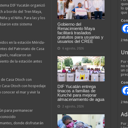
qued
Sistema DIF Yucatán organizó
lo q
ch a bordo del Tren Maya,
que
iña y el Niño. Para las y los
Com
Gobierno del
ilizaron este sistema
Renacimiento Maya
facilitará traslados
gratuitos para usuarias y
2 feb
usuarios del CREE
idos en la estación Mérida-
6 agosto, 2026
antes del Patronato de Casa
Un
pués, realizaron un
ento de la estación antes
Por 
no n
un c
pred
ón de Casa Otoch con
Com
de Casa Otoch con hospedaje
DIF Yucatán entrega
tinacos a familias de
conocer el mar y vivir la
Kunché para mejorar
almacenamiento de agua
2 feb
2 agosto, 2026
ncún para permanecer
Ad
reconocido
amantes, donde disfrutarán
Por
Lópe