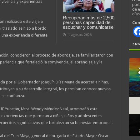
vivencia y experiencias
parl
de 
día
Recuperan más de 2,500
n realizado este viaje a
personas capacidad de
Com
escuchar y comunicarse
l traslado se hizo a bordo
n una experiencia diferente
1 agosto, 2026
2 feb
stación, conocieron el proceso de abordaje, se familiarizaron con
eriencia que fortaleció la convivencia, el aprendizaje y la
ada por el Gobernador Joaquín Díaz Mena de acercar a niñas,
tribuyan a su desarrollo integral, les permitan conocer nuevos
r su confianza.
l DIF Yucatán, Mtra. Wendy Méndez Naal, acompañó esta
r experiencias que permitan a niñas, niños y adolescentes
ecuerdos significativos que fortalezcan su bienestar emocional.
neral del Tren Maya, general de brigada de Estado Mayor Óscar