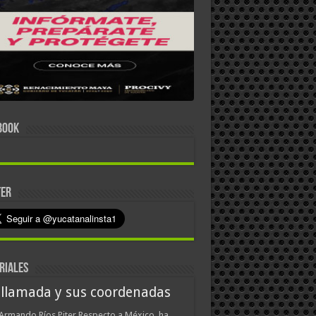
BOOK
TER
RIALES
 llamada y sus coordenadas
Armando Ríos Piter Respecto a México, ha