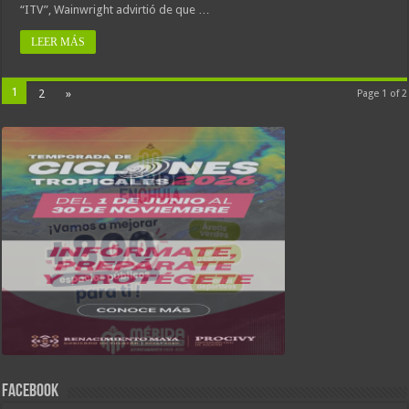
“ITV”, Wainwright advirtió de que …
LEER MÁS
1
2
»
Page 1 of 2
FACEBOOK