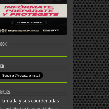
BOOK
TER
RIALES
 llamada y sus coordenadas
Armando Ríos Piter Respecto a México, ha