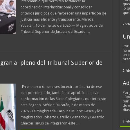
intercambio que permiten fortalecer la
qued
coordinación interinstitucional y consolidar
lo q
que
criterios jurídicos que favorecen una impartición de
justicia más eficiente y transparente. Mérida,
2 feb
Yucatán, 10 de marzo de 2026.— Magistrados del
Tribunal Superior de Justicia del Estado …
Un
Por 
no n
un c
pred
gran al pleno del Tribunal Superior de
2 feb
Ad
-En el marco de una sesión extraordinaria de ese
Por
cuerpo colegiado, también se aprobó la nueva
Lópe
conformación de las Salas Colegiadas que integran
parl
este órgano. Mérida, Yucatán, 2 de marzo de
de 
día
2026.- La magistrada Carolina Muñoz Gasca y los
magistrados Roberto Carrillo Granados y Gerardo
2 feb
Chacón Tuyub se integraron este …