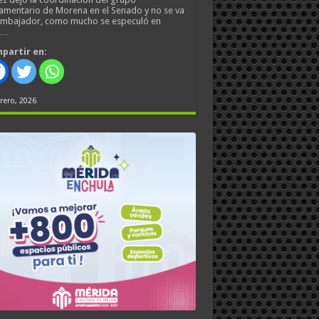
amentario de Morena en el Senado y no se va
embajador, como mucho se especuló en
s…
partir en:
rero, 2026