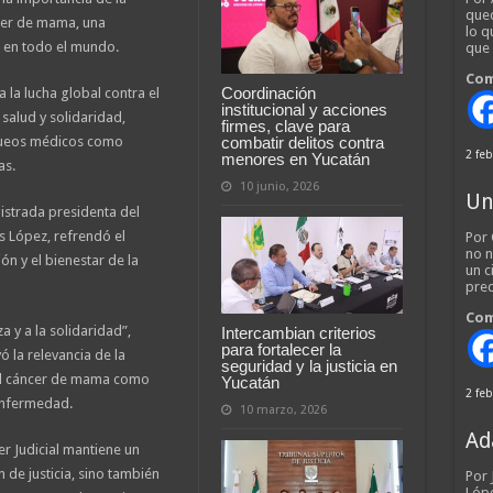
qued
cer de mama, una
lo q
 en todo el mundo.
que
Com
Coordinación
a la lucha global contra el
institucional y acciones
salud y solidaridad,
firmes, clave para
combatir delitos contra
queos médicos como
2 feb
menores en Yucatán
as.
10 junio, 2026
Un
istrada presidenta del
es López, refrendó el
Por 
no n
ón y el bienestar de la
un c
pred
Com
 y a la solidaridad”,
Intercambian criterios
para fortalecer la
 la relevancia de la
seguridad y la justicia en
el cáncer de mama como
Yucatán
2 feb
 enfermedad.
10 marzo, 2026
Ad
r Judicial mantiene un
de justicia, sino también
Por
Lópe