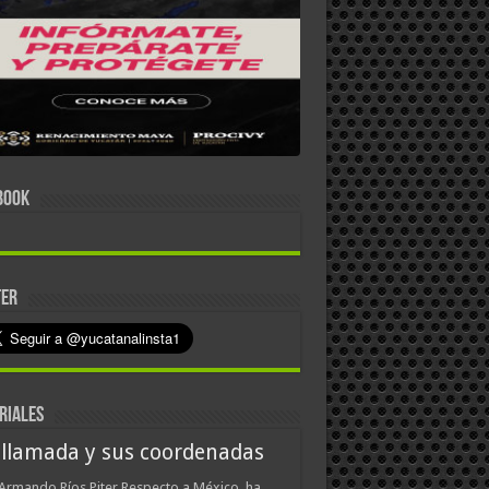
BOOK
TER
RIALES
 llamada y sus coordenadas
Armando Ríos Piter Respecto a México, ha