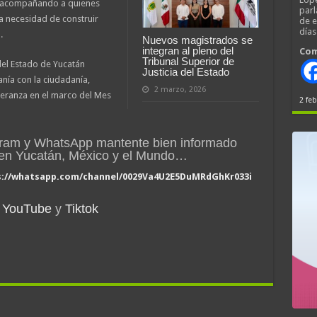
s, acompañando a quienes
parl
a necesidad de construir
de 
día
.
Nuevos magistrados se
integran al pleno del
Com
Tribunal Superior de
 del Estado de Yucatán
Justicia del Estado
anía con la ciudadanía,
2 marzo, 2026
eranza en el marco del Mes
2 feb
gram y WhatsApp mantente bien informado
n en Yucatán, México y el Mundo…
s://whatsapp.com/channel/0029Va4U2E5DuMRdGhKr033i
YouTube
y
Tiktok