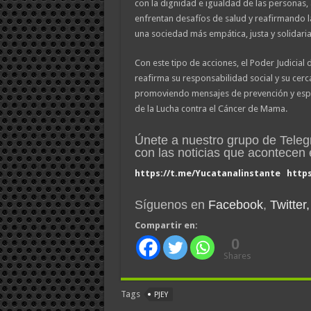
con la dignidad e igualdad de las persona
enfrentan desafíos de salud y reafirmando l
una sociedad más empática, justa y solidaria
Con este tipo de acciones, el Poder Judicial
reafirma su responsabilidad social y su cerc
promoviendo mensajes de prevención y esp
de la Lucha contra el Cáncer de Mama.
Únete a nuestro grupo de Tele
con las noticias que acontece
https://t.me/Yucatanalinstante
http
Síguenos en
Facebook
,
Twitter,
Compartir en:
0
Shares
Tags
PJEY