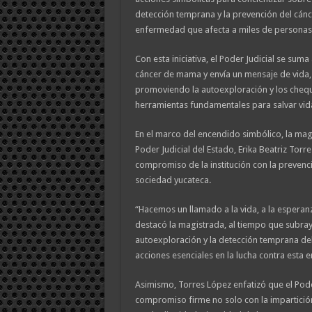
detección temprana y la prevención del cán
enfermedad que afecta a miles de personas
Con esta iniciativa, el Poder Judicial se suma 
cáncer de mama y envía un mensaje de vida, 
promoviendo la autoexploración y los che
herramientas fundamentales para salvar vid
En el marco del encendido simbólico, la mag
Poder Judicial del Estado, Erika Beatriz Torr
compromiso de la institución con la prevenci
sociedad yucateca.
“Hacemos un llamado a la vida, a la esperanza
destacó la magistrada, al tiempo que subrayó
autoexploración y la detección temprana d
acciones esenciales en la lucha contra esta
Asimismo, Torres López enfatizó que el Pode
compromiso firme no solo con la impartición 