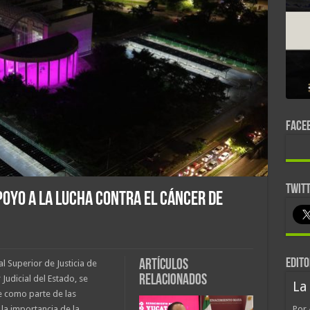
FACE
TWIT
apoyo a la lucha contra el cáncer de
EDITO
Artículos
l Superior de Justicia de
relacionados
Judicial del Estado, se
La
e como parte de las
la importancia de la
Por 