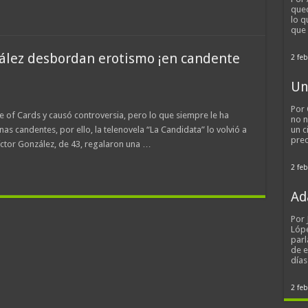
qued
lo q
que
zález desbordan erotismo ¡en candente
2 feb
Un
Por 
e of Cards y causó controversia, pero lo que siempre le ha
no n
as candentes, por ello, la telenovela “La Candidata” lo volvió a
un c
pred
íctor González, de 43, regalaron una …
2 feb
Ad
Por
Lópe
parl
de 
día
2 feb