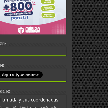
BOOK
TER
RIALES
 llamada y sus coordenadas
Armando Ríos Piter Respecto a México, ha