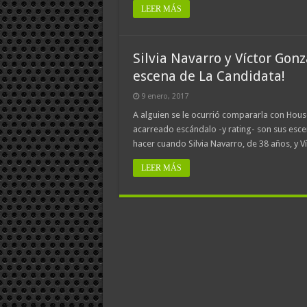
LEER MÁS
Silvia Navarro y Víctor Gon
escena de La Candidata!
9 enero, 2017
A alguien se le ocurrió compararla con Hous
acarreado escándalo -y rating- son sus escen
hacer cuando Silvia Navarro, de 38 años, y V
LEER MÁS