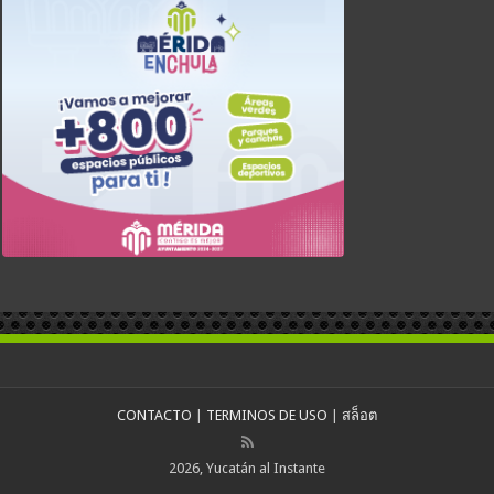
CONTACTO
|
TERMINOS DE USO
|
สล็อต
2026, Yucatán al Instante