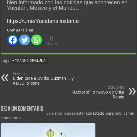
bien informado con las noticias que acontecen en
Yucatán, México y el Mundo…
https://t.me/Yucatanalinstante
Compartir en:
0
Shares
Tags
YOANNA DIVALUNA
Previous
Biden pide a Ovidio Guzmán… y
AMLO lo tiene
SIGUIENTE
“Acércate” lo nuevo de Erika
Renée
Deja un comentario
Lo siento, debes estar
conectado
para publicar un
comentario.