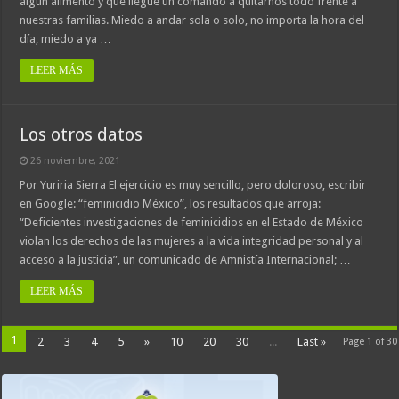
algún alimento y que llegue un comando a quitarnos todo frente a
nuestras familias. Miedo a andar sola o solo, no importa la hora del
día, miedo a ya …
LEER MÁS
Los otros datos
26 noviembre, 2021
Por Yuriria Sierra El ejercicio es muy sencillo, pero doloroso, escribir
en Google: “feminicidio México”, los resultados que arroja:
“Deficientes investigaciones de feminicidios en el Estado de México
violan los derechos de las mujeres a la vida integridad personal y al
acceso a la justicia”, un comunicado de Amnistía Internacional; …
LEER MÁS
1
2
3
4
5
»
10
20
30
...
Last »
Page 1 of 30