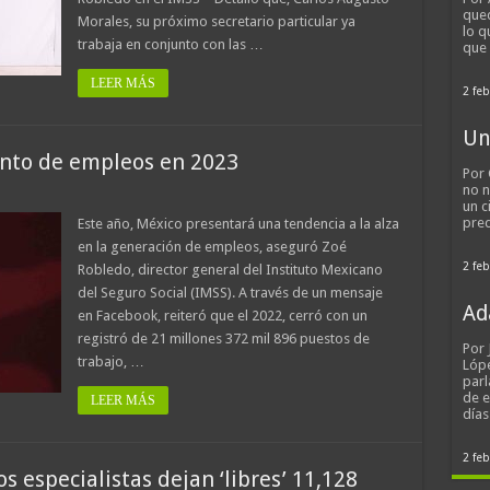
qued
Morales, su próximo secretario particular ya
lo q
trabaja en conjunto con las …
que
LEER MÁS
2 feb
Un
ento de empleos en 2023
Por 
no n
un c
pred
Este año, México presentará una tendencia a la alza
en la generación de empleos, aseguró Zoé
2 feb
Robledo, director general del Instituto Mexicano
del Seguro Social (IMSS). A través de un mensaje
Ad
en Facebook, reiteró que el 2022, cerró con un
registró de 21 millones 372 mil 896 puestos de
Por
trabajo, …
Lópe
parl
de 
LEER MÁS
día
2 feb
os especialistas dejan ‘libres’ 11,128