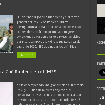
n
El Gobernador Joaquín Díaz Mena y el director
general del IMSS, Zoé Robledo Aburto,
atestiguaron la firma de un convenio con el club
Leones de Yucatán que promoverá mejores
condiciones para personal que presta servicios
durante la temporada. Mérida, Yucatán, a 22 de
FACE
enero de 2026.- El Gobernador Joaquín Díaz …
LEER MÁS
TWIT
 a Zoé Robledo en el IMSS
* ‘’Ha desempeñado una gran función al frente del
EDITO
IMSS y (…) uno de nuestros objetivos, es
consolidar el IMSS-Bienestar’’, destacó la virtual
La
Presidenta electa sobre la permanencia de Zoé
Robledo en el IMSS * Detalló que, Carlos Augusto
Por 