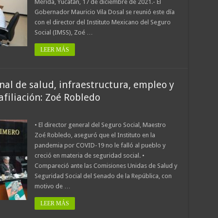
Mérida, Yucatán, 17 de diciembre de 2021.- El
Gobernador Mauricio Vila Dosal se reunió este día
con el director del Instituto Mexicano del Seguro
Social (IMSS), Zoé …
LEER MÁS
nal de salud, infraestructura, empleo y
filiación: Zoé Robledo
• El director general del Seguro Social, Maestro
Zoé Robledo, aseguró que el Instituto en la
pandemia por COVID-19 no le falló al pueblo y
creció en materia de seguridad social. •
Compareció ante las Comisiones Unidas de Salud y
Seguridad Social del Senado de la República, con
motivo de …
LEER MÁS