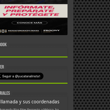
BOOK
TER
RIALES
 llamada y sus coordenadas
Armando Ríos Piter Respecto a México, ha