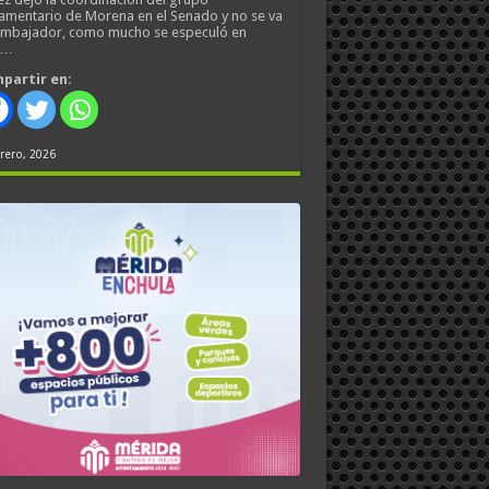
amentario de Morena en el Senado y no se va
embajador, como mucho se especuló en
s…
partir en:
rero, 2026