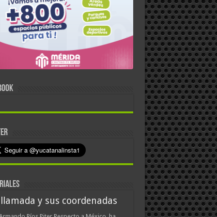
BOOK
TER
RIALES
 llamada y sus coordenadas
Armando Ríos Piter Respecto a México, ha