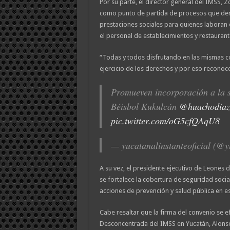
Por su parte, el director general del IMSS, 
como punto de partida de procesos que deri
prestaciones sociales para quienes laboran e
el personal de establecimientos y restaurant
“Todas y todos disfrutando en las mismas co
ejercicio de los derechos y por eso reconoc
Promueven incorporación a la s
Béisbol Kukulcán
@huachodia
pic.twitter.com/oG5cfQAqU8
— yucatanalinstanteoficial (@y
A su vez, el presidente ejecutivo de Leones
se fortalece la cobertura de seguridad socia
acciones de prevención y salud pública en es
Cabe resaltar que la firma del convenio se e
Desconcentrada del IMSS en Yucatán, Alonso 