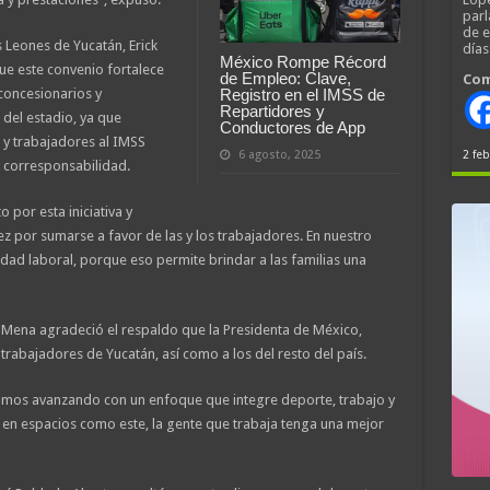
parl
de 
 Leones de Yucatán, Erick
día
México Rompe Récord
ue este convenio fortalece
de Empleo: Clave,
Com
concesionarios y
Registro en el IMSS de
Repartidores y
del estadio, ya que
Conductores de App
 y trabajadores al IMSS
2 feb
6 agosto, 2025
a corresponsabilidad.
por esta iniciativa y
ez por sumarse a favor de las y los trabajadores. En nuestro
ad laboral, porque eso permite brindar a las familias una
 Mena agradeció el respaldo que la Presidenta de México,
trabajadores de Yucatán, así como a los del resto del país.
amos avanzando con un enfoque que integre deporte, trabajo y
, en espacios como este, la gente que trabaja tenga una mejor