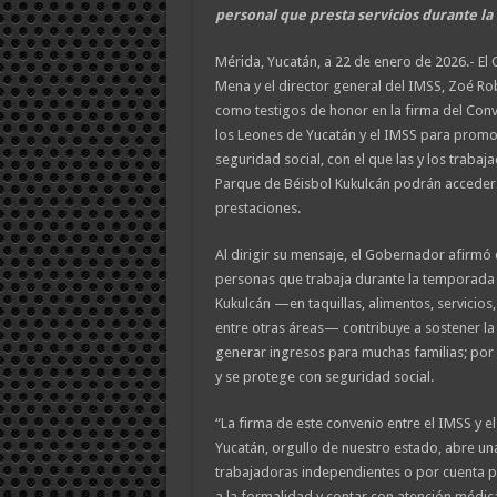
personal que presta servicios durante l
Mérida, Yucatán, a 22 de enero de 2026.- El
Mena y el director general del IMSS, Zoé R
como testigos de honor en la firma del Con
los Leones de Yucatán y el IMSS para promov
seguridad social, con el que las y los traba
Parque de Béisbol Kukulcán podrán acceder 
prestaciones.
Al dirigir su mensaje, el Gobernador afirmó
personas que trabaja durante la temporada 
Kukulcán —en taquillas, alimentos, servicios,
entre otras áreas— contribuye a sostener la
generar ingresos para muchas familias; por 
y se protege con seguridad social.
“La firma de este convenio entre el IMSS y e
Yucatán, orgullo de nuestro estado, abre u
trabajadoras independientes o por cuenta 
a la formalidad y contar con atención médic