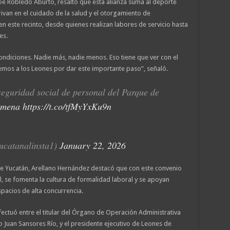
Zoé Robledo Aburto, resaltó que esta alianza suma al deporte
van en el cuidado de la salud y el otorgamiento de
n este recinto, desde quienes realizan labores de servicio hasta
es.
ndiciones. Nadie más, nadie menos. Eso tiene que ver con el
emos a los Leones por dar este importante paso”, señaló.
eguridad social de personal del Parque de
zmena
https://t.co/tfMyYxKu9n
ucatanalinsta1)
January 22, 2026
 de Yucatán, Arellano Hernández destacó que con este convenio
l, se fomenta la cultura de formalidad laboral y se apoyan
pacios de alta concurrencia.
fectuó entre el titular del Órgano de Operación Administrativa
Juan Sansores Río, y el presidente ejecutivo de Leones de