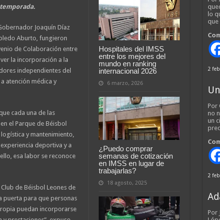
a temporada.
qued
lo q
que
 Gobernador Joaquín Díaz
Com
obledo Aburto, fungieron
Hospitales del IMSS
venio de Colaboración entre
entre los mejores del
er la incorporación a la
mundo en ranking
2 feb
internacional 2026
jadores independientes del
a atención médica y
6 marzo, 2026
Un
Por 
 que cada una de las
no n
un c
en el Parque de Béisbol
pred
 logística y mantenimiento,
Com
 experiencia deportiva y a
¿Puedo comprar
semanas de cotización
ello, esa labor se reconoce
en IMSS en lugar de
trabajarlas?
2 feb
18 agosto, 2025
l Club de Béisbol Leones de
Ad
na puerta para que personas
propia puedan incorporarse
Por
a y prestaciones”, expuso.
Lópe