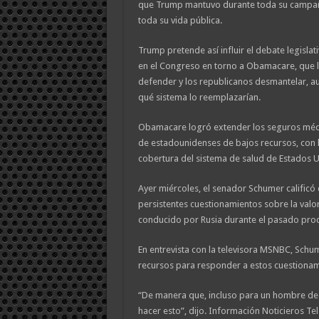
que Trump mantuvo durante toda su campaña
toda su vida pública.
Trump pretende así influir el debate legisla
en el Congreso en torno a Obamacare, que 
defender y los republicanos desmantelar, a
qué sistema lo reemplazarían.
Obamacare logró extender los seguros médi
de estadounidenses de bajos recursos, con 
cobertura del sistema de salud de Estados Un
Ayer miércoles, el senador Schumer calificó
persistentes cuestionamientos sobre la valor
conducido por Rusia durante el pasado proc
En entrevista con la televisora MSNBC, Schum
recursos para responder a estos cuestionam
“De manera que, incluso para un hombre de 
hacer esto”, dijo. Información Noticieros Tel