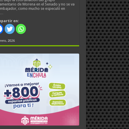
amentario de Morena en el Senado y no se va
embajador, como mucho se especuló en
s…
partir en:
rero, 2026