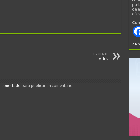
parl
de 
día
Com
2 feb
SIGUIENTE
Aries
r
conectado
para publicar un comentario.