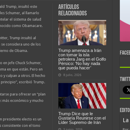
Artículos
ald Trump, insultó este
relacionados
les Schumer, al llamarlo
telar el sistema de salud
conocido como Obamacare.
tter, Trump insultó al
 se considera uno de los
Trump amenaza a Irán
bierno de Obama.
FACE
con tomar la isla
petrolera Jarg en el Golfo
o en jefe Chuck Schumer,
Pérsico: ‘No hay nada
que pueda hacer’
ema en que están. Pero en
8 julio, 2026
co y culpan a otros. El hecho
TWIT
principio”, escribió Trump.
ntarse para ofrecer un “plan
e: más económico y mucho
EDITO
Trump Dice que le
Gustaría Reunirse con el
un presidente electo es un
La
Líder Supremo de Irán
 consistente con el tono
Por 
3 junio, 2026