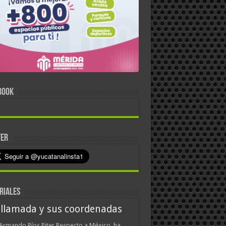
BOOK
TER
RIALES
 llamada y sus coordenadas
Armando Ríos Piter Respecto a México, ha