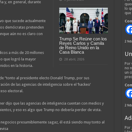
 y, en general, durante
qued
lo q
que
tivo que sucede actualmente
Com
los demócratas pretenden
unque aún no es claro con
Trump Se Reúne con los
2 feb
Reyes Carlos y Camila
de Reino Unido en la
Casa Blanca
cos a más de 20 millones
Un
lo que logró la mayor
28 abril, 2026
Por 
idos en la historia.
no n
un c
pred
 de “tonto al presidente electo Donald Trump, por sus
ación de las agencias de inteligencia sobre el ‘hackeo’
Com
eso electoral.
er dijo que las agencias de inteligencia cuentan con medios y
2 feb
ientos, y eso es algo que Trump no debería perder de vista.
Ad
negocios presumiblemente sagaz, él está siendo muy tonto al
Por
evisa
Lópe