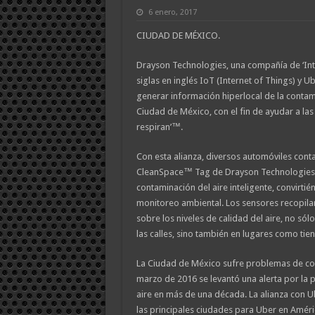
6 enero, 2017
CIUDAD DE MÉXICO.
Drayson Technologies, una compañía de ‘Inte
siglas en inglés IoT (Internet of Things) y U
generar información hiperlocal de la contam
Ciudad de México, con el fin de ayudar a las 
respiran’™.
Con esta alianza, diversos automóviles cont
CleanSpace™ Tag de Drayson Technologies,
contaminación del aire inteligente, convirti
monitoreo ambiental. Los sensores recopila
sobre los niveles de calidad del aire, no sól
las calles, sino también en lugares como tie
La Ciudad de México sufre problemas de co
marzo de 2016 se levantó una alerta por la p
aire en más de una década. La alianza con 
las principales ciudades para Uber en Améric