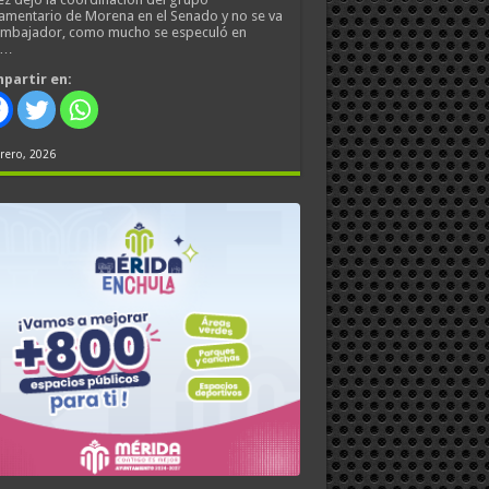
amentario de Morena en el Senado y no se va
embajador, como mucho se especuló en
s…
partir en:
rero, 2026