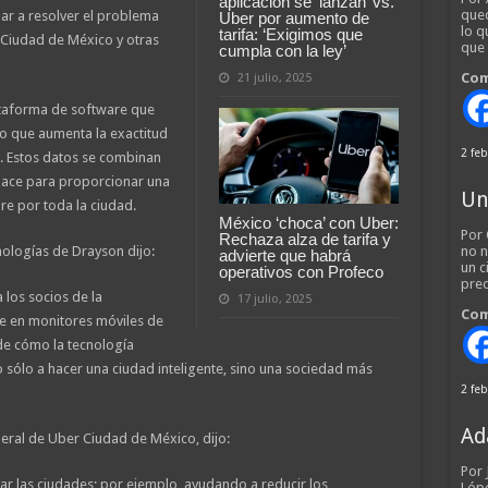
aplicación se ‘lanzan’ vs.
qued
 a resolver el problema
Uber por aumento de
lo q
tarifa: ‘Exigimos que
a Ciudad de México y otras
que
cumpla con la ley’
Com
21 julio, 2025
ataforma de software que
lo que aumenta la exactitud
2 feb
e. Estos datos se combinan
pace para proporcionar una
Un
re por toda la ciudad.
México ‘choca’ con Uber:
Por 
Rechaza alza de tarifa y
ologías de Drayson dijo:
no n
advierte que habrá
un c
operativos con Profeco
pred
 los socios de la
17 julio, 2025
Com
se en monitores móviles de
de cómo la tecnología
o sólo a hacer una ciudad inteligente, sino una sociedad más
2 feb
Ad
neral de Uber Ciudad de México, dijo:
Por
 las ciudades; por ejemplo, ayudando a reducir los
Lópe