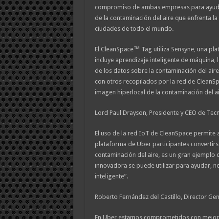
compromiso de ambas empresas para ayudar
de la contaminación del aire que enfrenta l
ciudades de todo el mundo.
El CleanSpace™ Tag utiliza Sensyne, una pl
incluye aprendizaje inteligente de máquina, 
de los datos sobre la contaminación del air
con otros recopilados por la red de CleanS
imagen hiperlocal de la contaminación del ai
Lord Paul Drayson, Presidente y CEO de Tecn
El uso de la red IoT de CleanSpace permite a
plataforma de Uber participantes convertir
contaminación del aire, es un gran ejemplo 
innovadora se puede utilizar para ayudar, n
inteligente”.
Roberto Fernández del Castillo, Director Ge
En Uber estamos comprometidos con mejorar