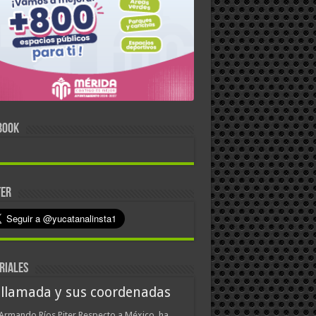
BOOK
TER
RIALES
 llamada y sus coordenadas
Armando Ríos Piter Respecto a México, ha