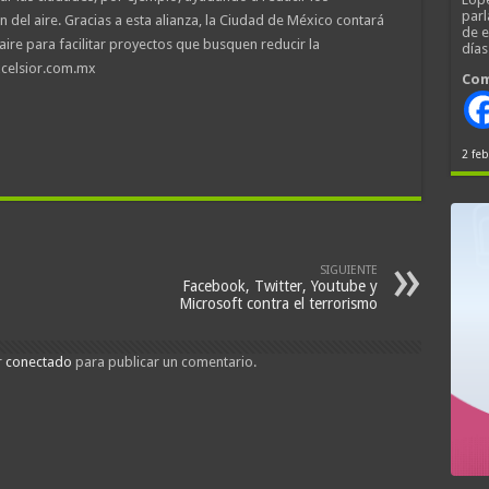
parl
 del aire. Gracias a esta alianza, la Ciudad de México contará
de 
ire para facilitar proyectos que busquen reducir la
día
xcelsior.com.mx
Com
2 feb
SIGUIENTE
Facebook, Twitter, Youtube y
Microsoft contra el terrorismo
r
conectado
para publicar un comentario.