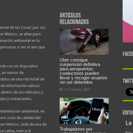
Artículos
relacionados
rnet de las Cosas’ por sus
ber México, se alían para
inación ambiental en la
personas a ‘ver el aire que
FACE
Uber consigue
suspensión definitiva
arán con un dispositivo
para aeropuertos:
 un sensor de
conductores pueden
llevar y recoger usuarios
éndolos en una red móvil de
TWIT
sin ser detenidos
rán información valiosa
27 octubre, 2025
o dentro de los vehículos y
ndas y restaurantes.
ntaminación ambiental, en
EDITO
eor crisis de calidad del
La
Uber México, sede de una de
Trabajadores por
a Latina, marca el
Por 