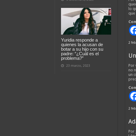
qued
lo q
que
Com
Yuridia responde a
2 feb
quienes la acusan de
botar a su hijo con su
padre: “¿Cuál es el
Un
problema?”
Por 
23 marzo, 2023
no n
un c
pred
Com
2 feb
Ad
Por
Lópe