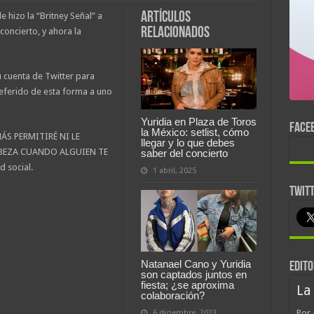
Artículos
 hizo la “Britney Señal” a
relacionados
oncierto, y ahora la
 cuenta de Twitter para
referido de esta forma a uno
Yuridia en Plaza de Toros
FACE
la México: setlist, cómo
AMÁS PERMITIRÉ NI LE
llegar y lo que debes
ABEZA CUANDO ALGUIEN TE
saber del concierto
 social.
1 abril, 2025
TWIT
Natanael Cano y Yuridia
EDITO
son captados juntos en
fiesta; ¿se aproxima
La
colaboración?
Por 
6 diciembre, 2023