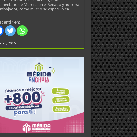
amentario de Morena en el Senado y no se va
embajador, como mucho se especuló en
s…
partir en:
rero, 2026