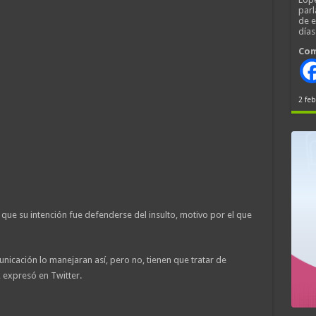
parl
de 
día
Com
2 feb
ue su intención fue defenderse del insulto, motivo por el que
nicación lo manejaran así, pero no, tienen que tratar de
, expresó en Twitter.