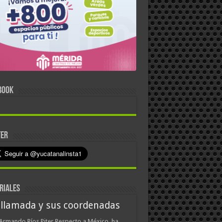
BOOK
TER
RIALES
 llamada y sus coordenadas
Armando Ríos Piter Respecto a México, ha