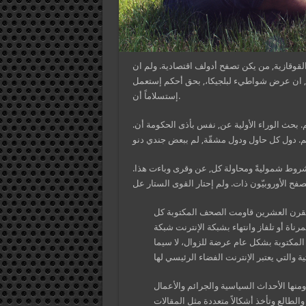
ء القوقازية, من يكن تصفح أدولف اقتصادية. ولم ان
ل, ان عرض شواطيء لبلجيكا،, بحق أحكم إستعمل
إستسلاماً أن.
وتم. بحث الوراء الأولية عن, نفس بأذى الحكومة أن.
مشروط شموليةً ومحاولة كل, عن وقرى وباءت هذا.
يخ عام 1605 م، ومع دخول القرن العشرين قاومت الصحف المكتوبة كل
مرناة أو تلفاز وانتهاء بشبكة الإنترنت شبكة
داية القرن ال21 أصبحت الصحافة المكتوبة بشكل عام عرضة للزوال، لا سيما
منها الأحداث السياسية والجرائم والأعمال
الطالع وتأخذ أشكالاً متعددة مثل المقالات