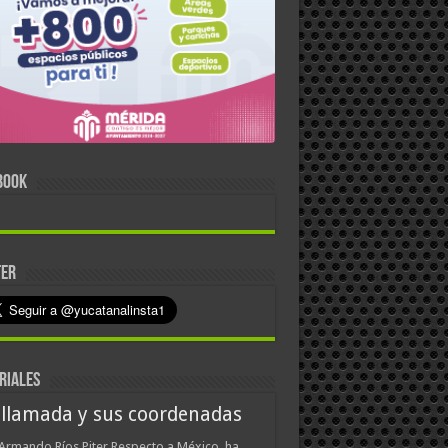
BOOK
TER
RIALES
 llamada y sus coordenadas
Armando Ríos Piter Respecto a México, ha