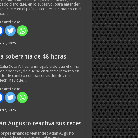
ado claro que, en lo sucesivo, para entender
ue ocurre en el país se requiere un marco en el
 se…
partir en:
rero, 2026
a soberanía de 48 horas
Celia Soto Al hecho innegable de que el clima
os obedece, de que se encuentra inmerso en
iclo de cambio con patrones difíciles de
ecir, hay que…
partir en:
rero, 2026
án Augusto reactiva sus redes
 Jorge Fernández Menéndez Adán Augusto
z dejó la coordinación del grupo