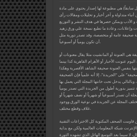
ال سابقاً) هي مطبوعة لها إصدار يحتوي على مادة
أنباء متداولة و آخر أخبار و تحليلات ومقالات رأى
 و الأدب ويمكن حصرها في هدف النشر و التوزيع
 وإعلانات، وعادة ما تطبع نسخة علي ورق زهيد
ة صحيفة عامة أو متخصصة، وقد تصدر دورية مثل
أن تكون يومياً أو أسبوعياً.
هى العنونة أو المانشيت مثلا يقال معنونات أو
يوم عنونت الأخبار أو الأهرام القاهرية كذا بينما
عتها بنفس العنونة صحيفة الشاهد الأقصرية وهكذا
ة” على “الجريدة”، إلا أنه علمياً فإن الصحيفة
بالتالي يدخل تحت خانتها المجلة التي يعمل بها
ة تتميز بدورية أطول من الجريدة التي تصدر يومياً
لة أن تصدر أسبوعياً أو شهرياً أو نصف شهرياً أو
تختلف المجلة عن الجريدة في نوعية الورق ووجود
غلاف وقطع مختلف.
ومع دخول القرن العشرين قاومت الصحف المكتوبة كل الاختراعات التقنية
 الإنترنت شبكة المعلومات العالمية ولكن مع بداية
زوال، لا سيما بعد التوسع الهائل الذي تشهده الثورة