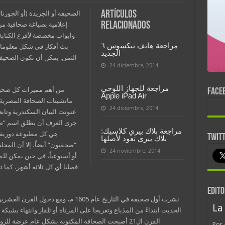
Artículos
الصحيفة أو الجريدة (أو الجورن
relacionados
إعلامية بصياغة صحافية من 
وابواب مخصصة لأفرع الكتابة
مراجعة هاتف نيكسوس ٦
بث أفكار في شكل معلومات
الجديد
الثمن. يمكن أن تكون الصحيف
24 diciembre, 2014
مراجعة للجهاز اللوحي
من أهم مميزات كل صحيفة 
FACE
Apple iPad Air
مانشيتات الصحافة المصرية ال
24 diciembre, 2014
عنونت البيان السكندرية وتاب
جرى العرف أن يطلق اسم “صحيف
مراجعة بلاك بيري كلاسيك:
هي كل مطبوعة دورية، و
TWIT
بلاك بيري تعود لأصلها
“صحفيون” أيضاً، إلا أن المجل
24 noviembre, 2014
أو أسبوعياً، في حين يمكن للمج
فصليا أي كل ثلاثة أشهر، كما 
EDITO
نشرت أول صحيفة في التاريخ عام 1605 م، 
La
الحديث ابتداءً من المذياع وتعريجا على المرناة أو تلفاز وانتهاء بشبكة
القرن ال21 أصبحت الصحافة المكتوبة بشكل عام عرضة لل
Por 