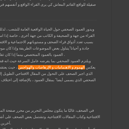
صقيلة للواقع القائم المعاش كي يرى القراء الواقع و أنفسهم في 
ويدور العمود الصحفي حول الحياة الواقعية العامة للشعب ، لذلك ف
القراء من جهة و الصحيفة و الكاتب من جهة أخرى ، خاصة إذا 
بسبب تعدد أذواق قراء الصحف و مستوياتهم الاجتماعية و الاقت
جادة و أحيانا ًيتناول بعض الموضوعات الطريفة وإذا كان 
العمود بالعمود المتخصص بينما إذا كان ثقافيا ً يطلق عليه اسم العمود الثقافي و هكذا .
ويلتزم العمود الصحفي بما يفرضه عامل السرعة حيث انه قصي
يعكس
الهموم و الاهتمامات و الإرهاصات والهواجس
، حيث يعتقد
الذي اجبر الصحف على التحول من المقال الافتتاحي الطويل إل
الصحفي الذي يسمى أيضا ً بمقال العمود ، بالإضافة إلى اختلاف و
في الصحف، غالبًا ما يتكون مجلس التحرير من محرر صفحة المق
الافتتاحية وكتاب المقالات الافتتاحية. وتشتمل بعض الصحف على 
آخرين كذلك.