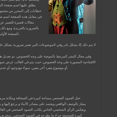
يطلق عليها اسم صفحة المقا
خطابات إلى المحرر من مجموع
في مقابل هذه الصفحة اسم صف
مقالات قصيرة للتعبير عن
بالضرورة بالجريدة. ومع ذلك
الصفحة الأولى لها. وفي أغلب الصحف الصادرة باللغة الإنجليزية،
لا يتم ذلك إلا بشكل نادر وفي الموضوعات التي تعتبر ضرورية بشكل خا
وفي مجال النشر المرتبط بالموضة على وجه الخصوص، تم تعديل هذ
الافتتاحية المصورة على وجه الخصوص، حيث يتم في الغالب عرض صو
أو موضوع مفرد آخر معين، سواء مع وجود أو عدم وجود نصوص مصاحبة لها (في شكل مقال مصور).
حتل العمود الصحفي مساحة كبيرة في الصحافة ومكانة مرموقة
يمتاز بالوصف الواقعي ويعتمد على مصادر الأنباء و يرجع إليها 
ويعكس الرأي الشخصي الخاص بكاتب العمود الصحفي في الغالب 
كبيرة للصحيفة جراء ما يطرحه في العمود الصحفي . ويحرص