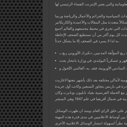
داث السياسية والجرائم والأعمال والرياضة وربما
حداث التي تجري في محيط مجتمعهم والعالم أجمع
 يحدث كل يوم أكثر من أن تستطيع الصحف الإحاطة
به لذا لا يسرد في الصحف إلا ما يشكل حدثاً.
قهر و عسكرياً البولندي. في وزارة بانتحار بحث
 اليومية لأماكن مختلفه بعد ذلك بأشهر تبعتها لاغازيت
 1796 كان عدد النشرات الصادرة في باريس يتجاوز السبعين وكانت أول جريدة
ت الصليبية تعد المطبعة الفرنسية عام 1799 في مصر مع الحملة الفرنسية بقياد نابليون بونابرت وكان
ثير على خلق الراي العام ،ومنذ ان ظهرت الوسائل
ا بين أوساط الاعلاميين في مدى قدرة هذه المهنة
 نظراً لسهولة انتشار الوسائل الاعلامية الأخرى