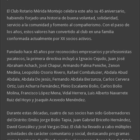
El Club Rotario Mérida Montejo celebra este año su 45 aniversario,
habiendo forjado una historia de buena voluntad, solidaridad,
servicio a la comunidad y fomento al compañerismo. Con el paso de
los años, estos valores han convertido al club en una familia
conformada actualmente por XX socios activos.
Fundado hace 45 años por reconocidos empresarios y profesionistas
yucatecos, la primera directiva incluyó a Ignacio Cejudo, Juan José
Abraham Achach, José Chapur, Armando Palma Peniche, Zenon
Medina, Leopoldo Osorio Rivero, Rafael Combaluzier, Abdala Abud
Abdala, Abdala De Jesús, Fernando Abdala Berzunza, Carlos Cervera
Ortiz, Luis Achurra Fernández, Plinio Escalante Bolio, Carlos Bolio
Molina, Francisco López Mena, Vidal Herrera, Luis Alberto Navarrete
Ruiz del Hoyo y Joaquín Acevedo Menéndez.
Durante estas décadas, cuatro de sus socios han sido Gobernadores
del Distrito: Emilio Jorge Bolio Tapia, Juan Gabriel Briceño Hernández,
David González y José Vargas Díaz. El club ha llevado a cabo múltiples
actividades de carácter comunitario y social, destacando programas