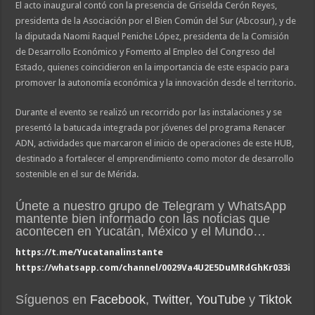
El acto inaugural contó con la presencia de Griselda Cerón Reyes,
presidenta de la Asociación por el Bien Común del Sur (Abcosur), y de
la diputada Naomi Raquel Peniche López, presidenta de la Comisión
de Desarrollo Económico y Fomento al Empleo del Congreso del
Estado, quienes coincidieron en la importancia de este espacio para
promover la autonomía económica y la innovación desde el territorio.
Durante el evento se realizó un recorrido por las instalaciones y se
presentó la batucada integrada por jóvenes del programa Renacer
ADN, actividades que marcaron el inicio de operaciones de este HUB,
destinado a fortalecer el emprendimiento como motor de desarrollo
sostenible en el sur de Mérida.
Únete a nuestro grupo de Telegram y WhatsApp
mantente bien informado con las noticias que
acontecen en Yucatán, México y el Mundo…
https://t.me/Yucatanalinstante
https://whatsapp.com/channel/0029Va4U2E5DuMRdGhKr033i
Síguenos en
Facebook
,
Twitter,
YouTube
y
Tiktok