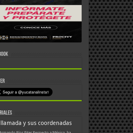
BOOK
TER
RIALES
 llamada y sus coordenadas
Armando Ríos Piter Respecto a México, ha