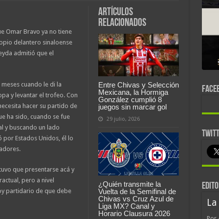
Artículos
relacionados
ue Omar Bravo ya no tiene
ropio delantero sinaloense
eyda admitió que el
 meses cuando le di la
Entre Chivas y Selección
FACE
Mexicana, la Hormiga
pa y levantar el trofeo. Con
González cumplió 8
ecesita hacer su partido de
juegos sin marcar gol
e ha sido, cuando se fue
29 julio, 2026
al y buscando un lado
TWIT
ió por Estados Unidos, él lo
gadores.
 tuvo que presentarse acá y
actual, pero a nivel
¿Quién transmite la
EDITO
oy partidario de que debe
Vuelta de la Semifinal de
Chivas vs Cruz Azul de
La
Liga MX? Canal y
Horario Clausura 2026
Por 