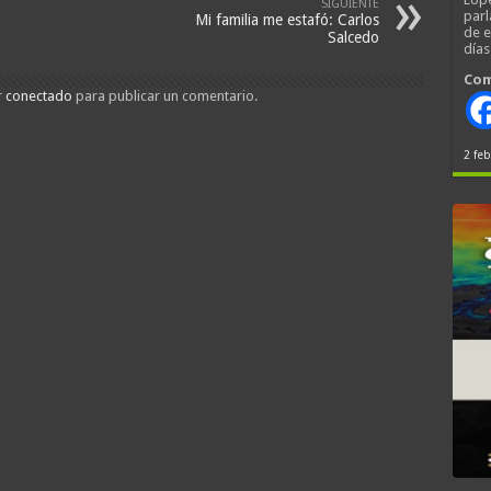
SIGUIENTE
parl
Mi familia me estafó: Carlos
de 
Salcedo
día
Com
r
conectado
para publicar un comentario.
2 feb