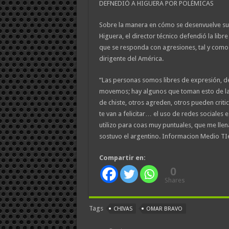
DEFNEDIÓ A HIGUERA POR POLÉMICAS
Sobre la manera en cómo se desenvuelve su d
Higuera, el director técnico defendió la lib
que se responda con agresiones, tal y como 
dirigente del América.
“Las personas somos libres de expresión, d
movemos; hay algunos que toman esto de la
de chiste, otros agreden, otros pueden criti
te van a felicitar… el uso de redes sociales 
utilizo para coas muy puntuales, que me llen
sostuvo el argentino. Informacion Medio T
Compartir en:
0
Shares
Tags
CHIVAS
OMAR BRAVO