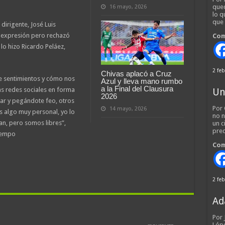
qued
16 mayo, 2026
lo q
que
irigente, José Luis
re expresión pero rechazó
Com
lo hizo Ricardo Peláez,
2 feb
Chivas aplacó a Cruz
e sentimientos y cómo nos
Azul y lleva mano rumbo
a la Final del Clausura
s redes sociales en forma
Un
2026
car y pegándote feo, otros
Por 
14 mayo, 2026
es algo muy personal, yo lo
no n
an, pero somos libres”,
un c
pred
Iempo
Com
2 feb
Ad
Por
Lópe