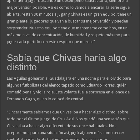
aprender a jugar buscando un desempeño satisfactorio, siempre la
mejor versión posible. Así es como lo vamos a encarar, la serie sigue
abierta, restan 90 minutos a jugar y Chivas es un gran equipo, tiene un
gran plantel, jugadores que van a buscar su mejor versión y pueden
sorprender. Nuestro equipo tiene que mantenerse como hoy, en un
máximo nivel de concentración, de humildad y respeto máximo para
jugar cada partido con este respeto que merece”
Sabía que Chivas haría algo
distinto
Las Águilas golearon al Guadalajara en una noche para el olvido para
algunos futbolistas del elenco tapatío como Eduardo Torres, quién
cometió penal y vio la roja. Este volante fue la sorpresa en el once de
Fernando Gago, quien lo colocó de central.
“Sinceramente sabíamos que Chivas iba a hacer algo distinto, sobre
todo por el último juego de Cruz Azul. Nos quedó una sensación que
Chivas iba a hacer algo diferente de sus once habituales. Nos
preparamos para una situación así, jugó alguien más como tercer
central. A partir de ahí teníamos previstos los escenarios, ir