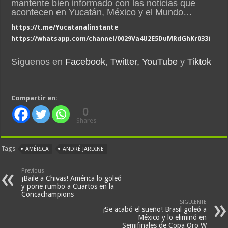
mantente bien informado con las noticias que
acontecen en Yucatán, México y el Mundo…
https://t.me/Yucatanalinstante
https://whatsapp.com/channel/0029Va4U2E5DuMRdGhKr033i
Síguenos en
Facebook
,
Twitter,
YouTube
y
Tiktok
Compartir en:
0
Shares
Tags
AMÉRICA
ANDRÉ JARDINE
Previous
¡Baile a Chivas! América lo goleó
y pone rumbo a Cuartos en la
Concachampions
SIGUIENTE
¡Se acabó el sueño! Brasil goleó a
México y lo eliminó en
Semifinales de Copa Oro W