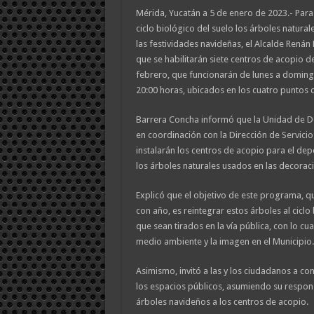
Mérida, Yucatán a 5 de enero de 2023.- Para 
ciclo biológico del suelo los árboles natural
las festividades navideñas, el Alcalde Rená
que se habilitarán siete centros de acopio de
febrero, que funcionarán de lunes a doming
20:00 horas, ubicados en los cuatro puntos c
Barrera Concha informó que la Unidad de De
en coordinación con la Dirección de Servicio
instalarán los centros de acopio para el depó
los árboles naturales usados en las decorac
Explicó que el objetivo de este programa, qu
con año, es reintegrar estos árboles al ciclo 
que sean tirados en la vía pública, con lo cual
medio ambiente y la imagen en el Municipio.
Asimismo, invitó a las y los ciudadanos a con
los espacios públicos, asumiendo su respons
árboles navideños a los centros de acopio.