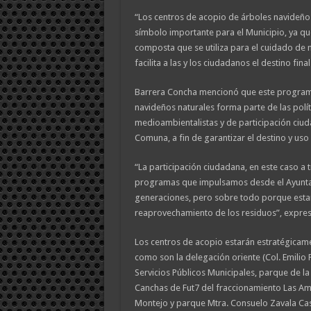
“Los centros de acopio de árboles navideño
símbolo importante para el Municipio, ya qu
composta que se utiliza para el cuidado de 
facilita a las y los ciudadanos el destino final
Barrera Concha mencionó que este programa
navideños naturales forma parte de las polít
medioambientalistas y de participación ciu
Comuna, a fin de garantizar el destino y us
“La participación ciudadana, en este caso a t
programas que impulsamos desde el Ayuntam
generaciones, pero sobre todo porque esta
reaprovechamiento de los residuos”, expres
Los centros de acopio estarán estratégicame
como son la delegación oriente (Col. Emilio P
Servicios Públicos Municipales, parque de 
Canchas de Fut7 del fraccionamiento Las Amé
Montejo y parque Mtra. Consuelo Zavala Cast