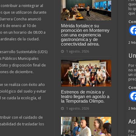
qued
contribuir a reintegrar al
lo q
es que se utilizaron durante
que
n Barrera Concha anunció
Com
Mérida fortalece su
l 6 de enero al 10 de
promoción en Monterrey
o en un horario de 08:00 a
con una experiencia
gastronómica y de
ardinales de la ciudad.
2 feb
conectividad aérea.
1 agosto, 2026
sarrollo Sustentable (UDS)
Un
s Públicos Municipales
sito y disposición final de
Por 
no n
iones de diciembre.
un c
pred
e se realiza con éxito año
Com
biológico del suelo y evitar
Estrenos de música y
teatro llegan en agosto a
 se cuida la ecología, el
la Temporada Olimpo.
1 agosto, 2026
2 feb
tribuir con el cuidado de
Ad
abilidad de trasladar los
Por
Lópe