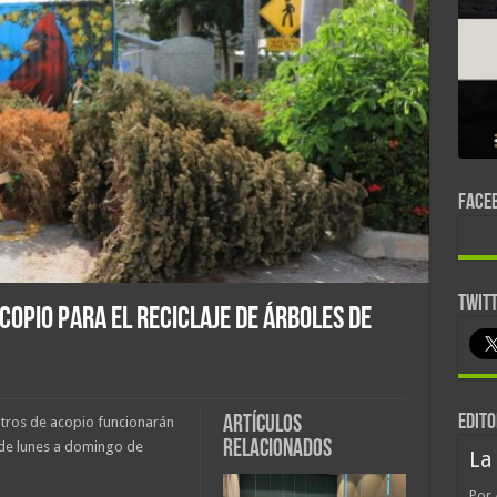
FACE
TWIT
copio para el reciclaje de árboles de
EDITO
Artículos
ntros de acopio funcionarán
relacionados
 de lunes a domingo de
La
Por 