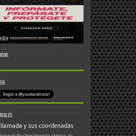
BOOK
TER
RIALES
 llamada y sus coordenadas
Armando Ríos Piter Respecto a México, ha