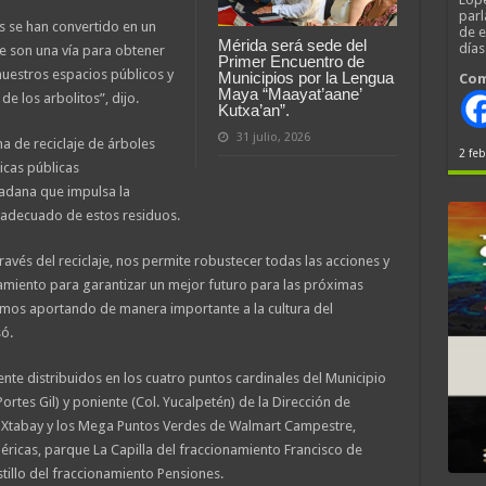
parl
s se han convertido en un
de 
Mérida será sede del
día
e son una vía para obtener
Primer Encuentro de
nuestros espacios públicos y
Municipios por la Lengua
Com
Maya “Maayat’aane’
 de los arbolitos”, dijo.
Kutxa’an”.
31 julio, 2026
 de reciclaje de árboles
2 feb
icas públicas
dadana que impulsa la
o adecuado de estos residuos.
ravés del reciclaje, nos permite robustecer todas las acciones y
iento para garantizar un mejor futuro para las próximas
mos aportando de manera importante a la cultura del
ó.
nte distribuidos en los cuatro puntos cardinales del Municipio
ortes Gil) y poniente (Col. Yucalpetén) de la Dirección de
la Xtabay y los Mega Puntos Verdes de Walmart Campestre,
ricas, parque La Capilla del fraccionamiento Francisco de
illo del fraccionamiento Pensiones.