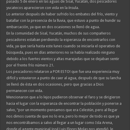
pasado 5 de enero en las aguas de Sisal, Yucatán, dos pescadores
yucatecos aparecieron con vida en la ínsula.
Lo anterior después de haber sufrido los embates del frío, viento y
batallar con la presencia de la lluvia, que estuvo a punto de hundir su
embarcación, ya que en dos ocasiones se llenó de agua.
En la comunidad de Sisal, Yucatán, muchos de sus compañeros
pescadores estaban perdiendo la esperanza de encontrarlos con
vida, ya que sería hasta este lunes cuando se iniciaría el operativo de
búsqueda, pues en días anteriores no se había realizado ninguno
debido a los fuertes vientos y altas marejadas que se dejaban sentir
por el frente frío número 21.
Los pescadores relataron a POR ESTO! que fue una experiencia muy
difícil y estuvieron a punto de caer al agua, después de que su lancha
se llenó de ésta en dos ocasiones, pero que gracias a Dios
permanecen con vida.
Mencionaron que a lo lejos pudieron observar el faro y se dirigieron
hacia el lugar con la esperanza de encontrar la población y ponerse a
salvo, “por un momento pensamos que era Celestún, pero al llegar
nos dimos cuenta de que no lo era, pero lo mejor de todo es que ya
nos encontrábamos a salvo al llegar a un lugar como Isla Arena,
donde el agente municipal José Luis Flores Molas nos atendió, le