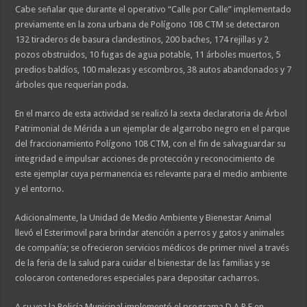
Cabe señalar que durante el operativo “Calle por Calle” implementado
previamente en la zona urbana de Polígono 108 CTM se detectaron
132 tiraderos de basura clandestinos, 200 baches, 174 rejillas y 2
pozos obstruidos, 10 fugas de agua potable, 11 árboles muertos, 5
predios baldíos, 100 malezas y escombros, 38 autos abandonados y 7
árboles que requerían poda.
En el marco de esta actividad se realizó la sexta declaratoria de Árbol
Patrimonial de Mérida a un ejemplar de algarrobo negro en el parque
del fraccionamiento Polígono 108 CTM, con el fin de salvaguardar su
integridad e impulsar acciones de protección y reconocimiento de
este ejemplar cuya permanencia es relevante para el medio ambiente
y el entorno.
Adicionalmente, la Unidad de Medio Ambiente y Bienestar Animal
llevó el Esterimovil para brindar atención a perros y gatos y animales
de compañía; se ofrecieron servicios médicos de primer nivel a través
de la feria de la salud para cuidar el bienestar de las familias y se
colocaron contenedores especiales para depositar cacharros.
A su vez la Policía Municipal implementó el programa D.A.R.E en