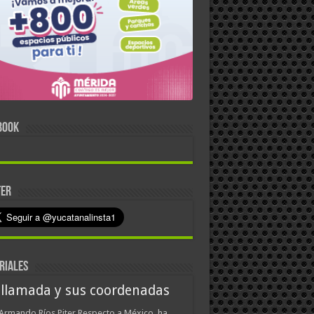
BOOK
TER
RIALES
 llamada y sus coordenadas
Armando Ríos Piter Respecto a México, ha