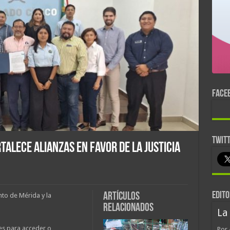
FACE
TWIT
alece alianzas en favor de la justicia
EDITO
Artículos
nto de Mérida y la
relacionados
La
es para acceder o
Por 