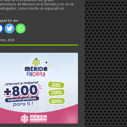
amentario de Morena en el Senado y no se va
embajador, como mucho se especuló en
s…
partir en:
rero, 2026