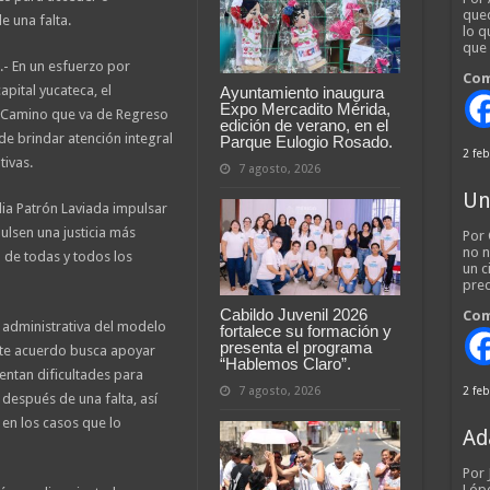
qued
 una falta.
lo q
que
.- En un esfuerzo por
Com
apital yucateca, el
Ayuntamiento inaugura
Expo Mercadito Mérida,
l Camino que va de Regreso
edición de verano, en el
de brindar atención integral
Parque Eulogio Rosado.
2 feb
tivas.
7 agosto, 2026
Un
lia Patrón Laviada impulsar
lsen una justicia más
Por 
no n
 de todas y todos los
un c
pred
Cabildo Juvenil 2026
Com
 administrativa del modelo
fortalece su formación y
presenta el programa
este acuerdo busca apoyar
“Hablemos Claro”.
entan dificultades para
7 agosto, 2026
2 feb
espués de una falta, así
n los casos que lo
Ad
Por
Lópe