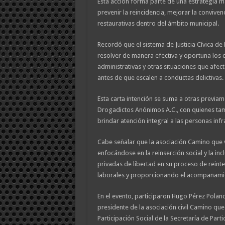
Esta acción forma parte de una estrategia m
prevenir la reincidencia, mejorar la conviven
restaurativas dentro del ámbito municipal.
Recordó que el sistema de Justicia Cívica de
resolver de manera efectiva y oportuna los co
administrativas y otras situaciones que afect
antes de que escalen a conductas delictivas.
Esta carta intención se suma a otras previa
Drogadictos Anónimos A.C., con quienes ta
brindar atención integral a las personas infr
Cabe señalar que la asociación Camino que v
enfocándose en la reinserción social y la in
privadas de libertad en su proceso de reint
laborales y proporcionando el acompañamien
En el evento, participaron Hugo Pérez Polanc
presidente de la asociación civil Camino qu
Participación Social de la Secretaría de Part