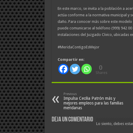
En este marco, se invita a la población a ac
actúa conforme a la normativa municipal y se
daño. Para conocer más sobre este modelo o
puede comunicarse al teléfono (999) 942 00 
instalaciones del Juzgado Cívico, ubicadas en
#MeridaContigoEsMejor
Compartir en:
0
Shares
Previous
Impulsa Cecilia Patrón más y
mejores empleos para las familias
meridanas
Deja un comentario
Lo siento, debes esta