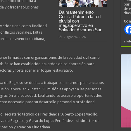
ás amplia orientada a
parl
cia y ofrecer soluciones
de 
Da mantenimiento
día
Cecilia Patrón a la red
pluvial con
Com
megaoperativo en
 Mérida tiene como finalidad
Salvador Alvarado Sur.
nflictos vecinales, faltas
7 agosto, 2026
an la convivencia cotidiana,
2 feb
mente firmadas con organizaciones de la sociedad civil como
mbién se han establecido acuerdos de colaboración para
actoras y fortalecer el enfoque restaurativo.
a de Regreso se dedica a trabajar con internos penitenciarios,
clusión laboral en Yucatán. Su misión es apoyar a las personas
egración a la sociedad, facilitando su acceso a oportunidades
to necesario para su desarrollo personal y profesional.
o, secretario técnico de Presidencia; Alberto López Vadillo,
e va de Regreso, y Gerardo López Fernández, subdirector de
icipación y Atención Ciudadana.