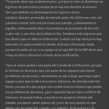
“Te puedo decir que acabamos peor, porque no sólo se disminuye en
ingresos de patrocinios porque ya no hay ese derecho al ascenso,
sino que también se disminuyeron los ingresos en los
estadios. Nuestro promedio de entrada antes del 2020 eran ocho mil
y íbamos a tener ocho mil personas por partido, y obviamente en
Liguillas, había estadio lleno, hoy tenemos un promedio de tres mil,
cuatro mil, o sea, más de la mitad se fue. Teníamos más ingresos que
ese dinero que no daba la Federación. Cuando no hay certeza no hay
inversión, los patrocinadores dudan, el propio aficionado duda,
porque el sueño es ver a su equipo en la Liga MX”.En la FMF dicen que
sí hay ascenso y descenso a través de la certificación…
“Que se revise quiénes son parte del Comité de Certificación, porque
lo forman las directivas que son parte de los equipos que tienen
problemas de descenso, obviamente no van a dejar que haya cuatro
equipos para que se abra el ascenso. Entonces, de entrada está mal
hecho, porque los que juzgan ese comité eran los mismos que tenían
ese problema de descenso, y por supuesto hay un claro conflicto de
intereses. Se ponen trabas, a nosotros no pusieron el tema del
estadio, porque le caben quince mil, y uno de esos puntos es que
deben ser de veinte mil, cuando, por ejemplo, el de Juárez es de