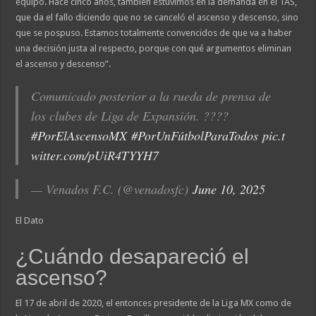
equipo. Hace cinco años, también estuvimos en la demanda en el TAS,
que da el fallo diciendo que no se canceló el ascenso y descenso, sino
que se pospuso. Estamos totalmente convencidos de que va a haber
una decisión justa al respecto, porque con qué argumentos eliminan
el ascenso y descenso”.
Comunicado posterior a la rueda de prensa de
los clubes de Liga de Expansión. ????
#PorElAscensoMX
#PorUnFútbolParaTodos
pic.t
witter.com/pUiR4TYYH7
— Venados F.C. (@venadosfc)
June 10, 2025
El Dato
¿Cuándo desapareció el
ascenso?
El 17 de abril de 2020, el entonces presidente de la Liga MX como de