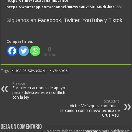
https://t.me/Yucatanalinstante
https://whatsapp.com/channel/0029Va4U2E5DuMRdGhKr033i
Síguenos en
Facebook
,
Twitter,
YouTube
y
Tiktok
Compartir en:
0
Shares
Tags
LIGA DE EXPANSIÓN
VENADOS
Previous
Fortalecen acciones de apoyo
para adolescentes en conflicto
con la ley
SIGUIENTE
Víctor Velázquez confirma a
Larcamón como nuevo técnico de
Cruz Azul
Deja un comentario
Lo siento, debes estar
conectado
para publicar un