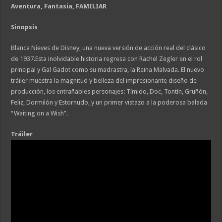
Aventura, Fantasia, FAMILIAR
Sinopsis
Blanca Nieves de Disney, una nueva versión de acción real del clásico
de 1937.Esta inolvidable historia regresa con Rachel Zegler en el rol
principal y Gal Gadot como su madrastra, la Reina Malvada. El nuevo
tráiler muestra la magnitud y belleza del impresionante diseño de
producción, los entrañables personajes: Tímido, Doc, Tontín, Gruñón,
Feliz, Dormilón y Estornudo, y un primer vistazo a la poderosa balada
“Waiting on a Wish”.
Tráiler