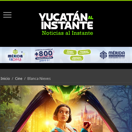
Inicio
/
Cine
/
Blanca Nieves