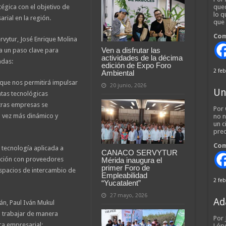
égica con el objetivo de
qued
lo q
rial en la región.
que
Com
rvytur, José Enrique Molina
Ven a disfrutar las
a un paso clave para
actividades de la décima
adas:
edición de Expo Foro
2 feb
Ambiental
a que nos permitirá impulsar
20 junio, 2026
Un
entas tecnológicas
stras empresas se
Por 
 vez más dinámico y
no n
un c
pred
Com
tecnología aplicada a
CANACO SERVYTUR
lación con proveedores
Mérida inaugura el
primer Foro de
espacios de intercambio de
Empleabilidad
2 feb
“Yucatalent”
27 mayo, 2026
Ad
án, Paul Iván Mukul
 trabajar de manera
Por
ca empresarial:
Lópe