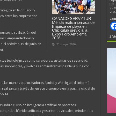
parl
de 
atégica en la difusión y
día
co entre los empresarios
CANACO SERVYTUR
Com
Mérida realiza jornada de
limpieza de playa en
Chicxulub previo a la
unció la realización del
Expo Foro Ambiental
2 feb
2026
arios, emprendedores y
bo el próximo 19 de junio en
23 mayo, 2026
ur.
uctos tecnológicos como servidores, sistemas de seguridad,
s, impresoras, y switches administrables desde la nube con
e de las marcas patrocinadoras Sanfor y Watchguard, informó
 realizarse a través del enlace disponible en la página oficial de
56 14.
 sobre el uso de inteligencia artificial en procesos
nte, nube híbrida unificada y escritorios virtuales, brindando a