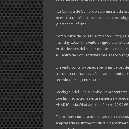
“La Cámara de Comercio será una aliada estr
democratización del conocimiento tecnológi
yucatecos”, afirmó.
Como parte de los esfuerzos conjuntos, se an
Techday 2025, un evento dirigido a empres
profesionales del sector que se llevará a ca
el Centro de Convenciones de Canaco Servyt
El evento contará con exhibiciones de prod
alarmas inalámbricas, cámaras, computadora
tecnología PoE, entre otros.
Santiago Ariel Pinelo Sabido, representant
que las inscripciones están abiertas y pueden
ANADIC o vía WhatsApp al número 99 99 68 
El programa incluirá ponencias especializadas
empresariales, infraestructura hiperconverge