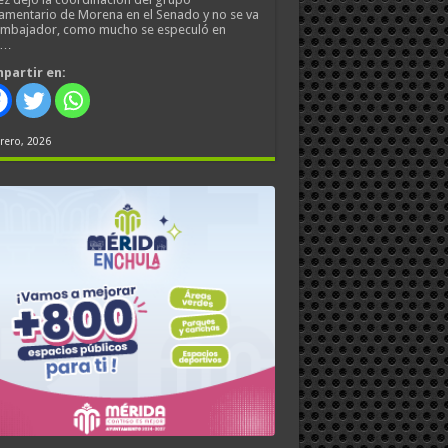
amentario de Morena en el Senado y no se va
embajador, como mucho se especuló en
s…
partir en:
rero, 2026