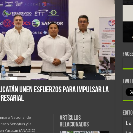
FACE
TWIT
ucatán unen esfuerzos para impulsar la
presarial
EDITO
Artículos
Cámara Nacional de
La
relacionados
naco Servytur) y la
 en Yucatán (ANADIC)
Por 