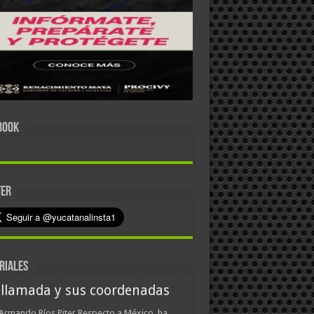
BOOK
TER
RIALES
 llamada y sus coordenadas
Armando Ríos Piter Respecto a México, ha