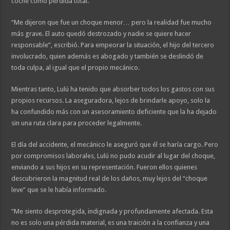
coche como pérdida total.
“Me dijeron que fue un choque menor… pero la realidad fue mucho
más grave. El auto quedó destrozado y nadie se quiere hacer
responsable”, escribió. Para empeorar la situación, el hijo del tercero
involucrado, quien además es abogado y también se deslindó de
toda culpa, al igual que el propio mecánico.
Mientras tanto, Lulú ha tenido que absorber todos los gastos con sus
propios recursos. La aseguradora, lejos de brindarle apoyo, solo la
ha confundido más con un asesoramiento deficiente que la ha dejado
sin una ruta clara para proceder legalmente.
El día del accidente, el mecánico le aseguró que él se haría cargo. Pero
por compromisos laborales, Lulú no pudo acudir al lugar del choque,
enviando a sus hijos en su representación. Fueron ellos quienes
descubrieron la magnitud real de los daños, muy lejos del “choque
leve” que se le había informado.
“Me siento desprotegida, indignada y profundamente afectada. Esta
no es solo una pérdida material, es una traición a la confianza y una