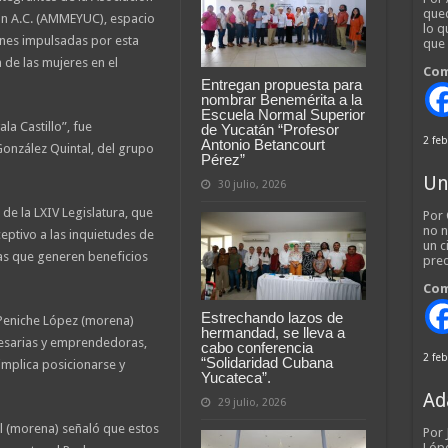
qued
n A.C. (AMMEYUC), espacio
lo q
ones impulsadas por esta
que
 de las mujeres en el
Com
Entregan propuesta para
nombrar Benemérita a la
Escuela Normal Superior
la Castillo”, fue
de Yucatán “Profesor
2 feb
Antonio Betancourt
onzález Quintal, del grupo
Pérez”
Un
30 julio, 2026
de la LXIV Legislatura, que
Por 
no n
ptivo a las inquietudes de
un c
ivas que generen beneficios
pred
Com
Estrechando lazos de
 Peniche López (morena)
hermandad, se lleva a
esarias y emprendedoras,
cabo conferencia
2 feb
“Solidaridad Cubana
implica posicionarse y
Yucateca”.
Ad
29 julio, 2026
al (morena) señaló que estos
Por
Lópe