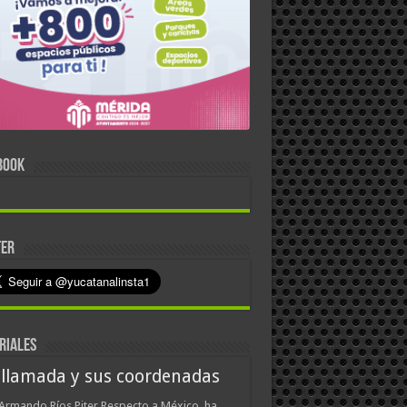
BOOK
TER
RIALES
 llamada y sus coordenadas
Armando Ríos Piter Respecto a México, ha