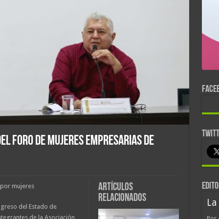
FACE
TWIT
del Foro de Mujeres empresarias de
EDITO
Artículos
 por mujeres
relacionados
La
ongreso del Estado de
tegrantes de la Asociación
Por 