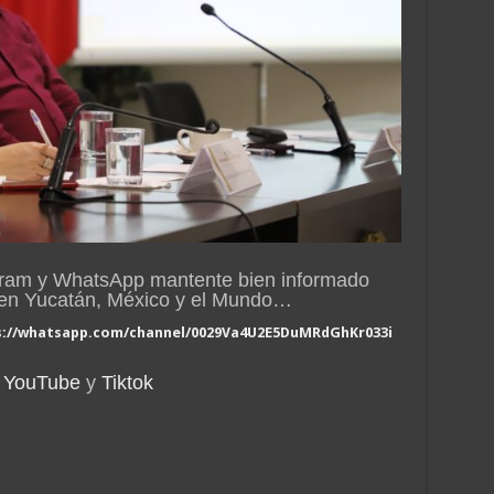
gram y WhatsApp mantente bien informado
n en Yucatán, México y el Mundo…
s://whatsapp.com/channel/0029Va4U2E5DuMRdGhKr033i
YouTube
y
Tiktok