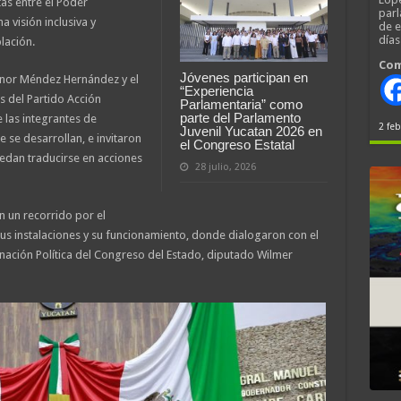
as entre el Poder
parl
a visión inclusiva y
de 
día
lación.
Com
Jóvenes participan en
onor Méndez Hernández y el
“Experiencia
 del Partido Acción
Parlamentaria” como
parte del Parlamento
 las integrantes de
2 feb
Juvenil Yucatan 2026 en
 se desarrollan, e invitaron
el Congreso Estatal
edan traducirse en acciones
28 julio, 2026
on un recorrido por el
sus instalaciones y su funcionamiento, donde dialogaron con el
nación Política del Congreso del Estado, diputado Wilmer