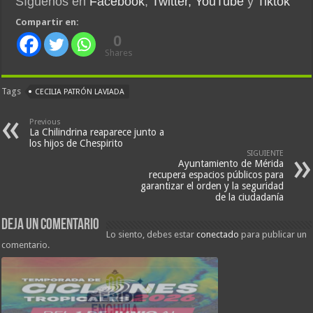
Síguenos en
Facebook
,
Twitter,
YouTube
y
Tiktok
Compartir en:
0
Shares
Tags
CECILIA PATRÓN LAVIADA
Previous
La Chilindrina reaparece junto a
los hijos de Chespirito
SIGUIENTE
Ayuntamiento de Mérida
recupera espacios públicos para
garantizar el orden y la seguridad
de la ciudadanía
Deja un comentario
Lo siento, debes estar
conectado
para publicar un
comentario.