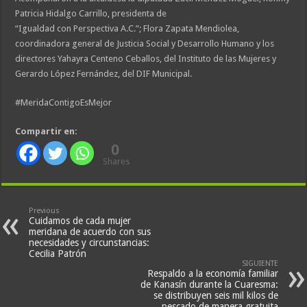
Patricia Hidalgo Carrillo, presidenta de
“Igualdad con Perspectiva A.C.”; Flora Zapata Mendiolea,
coordinadora general de Justicia Social y Desarrollo Humano y los
directores Yahayra Centeno Ceballos, del Instituto de las Mujeres y
Gerardo López Fernández, del DIF Municipal.
#MeridaContigoEsMejor
Compartir en:
0
Shares
Previous
Cuidamos de cada mujer
meridana de acuerdo con sus
necesidades y circunstancias:
Cecilia Patrón
SIGUIENTE
Respaldo a la economía familiar
de Kanasín durante la Cuaresma:
se distribuyen seis mil kilos de
pescado de manera gratuita