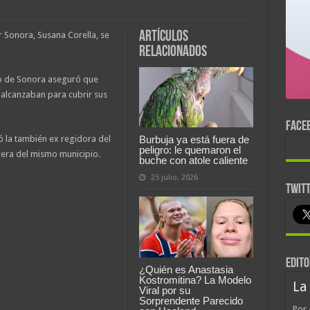
Artículos
r Sonora, Susana Corella, se
relacionados
ado de Sonora aseguró que
 alcanzaban para cubrir sus
FACE
 la también ex regidora del
Burbuja ya está fuera de
peligro: le quemaron el
era del mismo municipio.
buche con atole caliente
25 julio, 2026
TWIT
EDITO
¿Quién es Anastasia
Kostromitina? La Modelo
La
Viral por su
Sorprendente Parecido
Por 