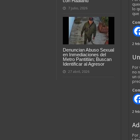
con Haaland
qued
7 julio, 2026
lo q
que
Com
2 feb
Denuncian Abuso Sexual
en Inmediaciones del
Un
Metro Pantitlán; Buscan
Identificar al Agresor
Por 
27 abril, 2026
no n
un c
pred
Com
2 feb
Ad
Por
Lópe