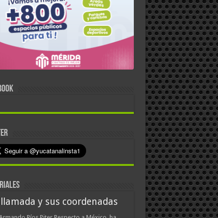
BOOK
TER
RIALES
 llamada y sus coordenadas
Armando Ríos Piter Respecto a México, ha